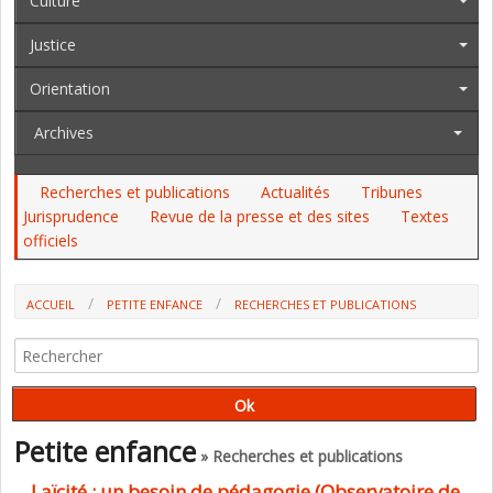
Culture
Justice
Orientation
Archives
Recherches et publications
Actualités
Tribunes
Jurisprudence
Revue de la presse et des sites
Textes
officiels
ACCUEIL
PETITE ENFANCE
RECHERCHES ET PUBLICATIONS
Petite enfance
» Recherches et publications
Laïcité : un besoin de pédagogie (Observatoire de