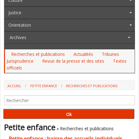
Culture
Justice
Orientation
Archives
Recherches et publications
Actualités
Tribunes
Jurisprudence
Revue de la presse et des sites
Textes
officiels
ACCUEIL
PETITE ENFANCE
RECHERCHES ET PUBLICATIONS
Petite enfance
» Recherches et publications
Petite enfance : baisse des accueils individuels