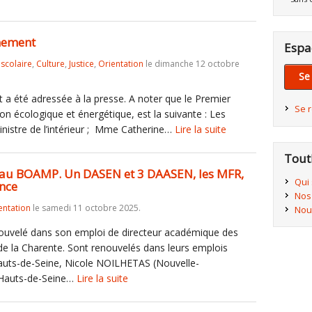
nement
Espa
iscolaire
,
Culture
,
Justice
,
Orientation
le dimanche 12 octobre
Se
 été adressée à la presse. A noter que le Premier
Se 
tion écologique et énergétique, est la suivante : Les
nistre de l’intérieur ; Mme Catherine…
Lire la suite
Tout
, au BOAMP. Un DASEN et 3 DAASEN, les MFR,
Qui
ance
Nos
entation
le samedi 11 octobre 2025.
Nou
ouvelé dans son emploi de directeur académique des
 de la Charente. Sont renouvelés dans leurs emplois
uts-de-Seine, Nicole NOILHETAS (Nouvelle-
(Hauts-de-Seine…
Lire la suite