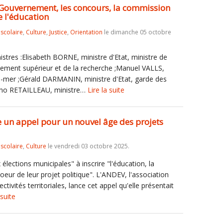
e Gouvernement, les concours, la commission
de l'éducation
iscolaire
,
Culture
,
Justice
,
Orientation
le dimanche 05 octobre
res :Elisabeth BORNE, ministre d'Etat, ministre de
gnement supérieur et de la recherche ;Manuel VALLS,
re-mer ;Gérald DARMANIN, ministre d'Etat, garde des
Bruno RETAILLEAU, ministre…
Lire la suite
e un appel pour un nouvel âge des projets
iscolaire
,
Culture
le vendredi 03 octobre 2025.
lections municipales" à inscrire "l'éducation, la
oeur de leur projet politique". L'ANDEV, l'association
ctivités territoriales, lance cet appel qu'elle présentait
 suite