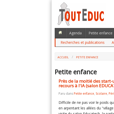
Agenda
Petite enfance
Recherches et publications
A
ACCUEIL
PETITE ENFANCE
Petite enfance
Près de la moitié des start
recours à l'IA (salon EDUC
Paru dans
Petite enfance
,
Scolaire
,
Pér
Difficile de ne pas voir le poids qu
en arpentant les allées du "vill
visite du salon Educatech, la part