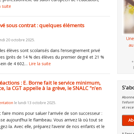
a suite
vé sous contrat : quelques éléments
Une
undi 20 octobre 2025.
au
des élèves sont scolarisés dans l’enseignement privé
lèves (près de 14 % des élèves du premier degré et 21 %
*
 sein de 4 602…
Lire la suite
ctions : E. Borne fait le service minimum,
S'ab
e, la CGT appelle à la grève, le SNALC "n'en
Abonne
l'infor
entation
le lundi 13 octobre 2025.
et rece
 faire moins pour saluer l'arrivée de son successeur :
se aujourd’hui le flambeau. Vous arrivez là où tout se
Ab
gez-la. Avec elle, préparez l’avenir de nos enfants et le
* Sans 