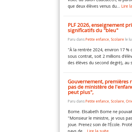
que deux élèves venus du…
Lire l
PLF 2026, enseignement pri
significatifs du "bleu"
Paru dans
Petite enfance
,
Scolaire
le l
"À la rentrée 2024, environ 17 % 
sous contrat, soit 2 millions d’é
des élèves du second degré), au
Gouvernement, premières réa
pas de ministère de l'enfanc
peut plus",
Paru dans
Petite enfance
,
Scolaire
,
Ori
Borne. Elisabeth Borne ne pouvait
"Monsieur le ministre, je vous pas
joue. Prenez soin de l’École. Proté
pays de…
Lire la suite