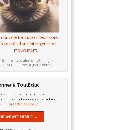
 nouvelle traduction des Essais,
 plus près d'une intelligence en
mouvement.
 Détail de la statue de Montaigne
par Paul Landowski (Paris 5ème)
onner à ToutEduc
z-vous pour accéder à toute
mation des professionnels de l'éducation
voir :
La Lettre ToutEduc
onnement Gratuit →
engagement par la suite.