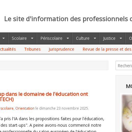
Le site d'information des professionnels 
Scolaire
Périscolaire
Culture
Justice
O
ctualités
Tribunes
Jurisprudence
Revue de la presse et des 
MO
-up dans le domaine de l'éducation ont
ATECH)
iscolaire
,
Orientation
le dimanche 23 novembre 2025.
'a pris l'IA dans les propositions faites pour l'éducation,
age des start-ups". A peine avons-nous commencé notre
ie professionnelle du salon européen de l'éducation,