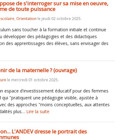
ppose de s'interroger sur sa mise en oeuvre,
sme de toute puissance
iscolaire
,
Orientation
le jeudi 02 octobre 2025.
ulum sans toucher à la formation initiale et continue
u développer des pédagogies et des didactiques
tion des apprentissages des élèves, sans envisager des
enir de la maternelle ? (ouvrage)
ture
le mercredi 01 octobre 2025.
un espace d'investissement éducatif pour des femmes
 qui "pratiquent une pédagogie visible, ajustée à
vec des approches "moins conceptuelles, aux attentes
dalités plus…
Lire la suite
ion... L'ANDEV dresse le portrait des
communes