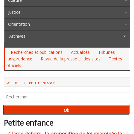
Culture
Justice
Orientation
Archives
Recherches et publications
Actualités
Tribunes
Jurisprudence
Revue de la presse et des sites
Textes
officiels
ACCUEIL
PETITE ENFANCE
Petite enfance
Classe dehors : la proposition de loi examinée le