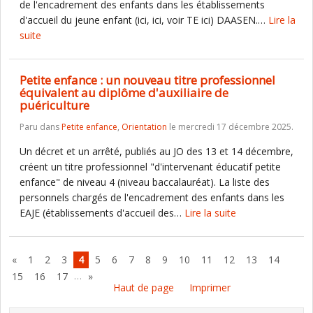
de l'encadrement des enfants dans les établissements
d'accueil du jeune enfant (ici, ici, voir TE ici) DAASEN.…
Lire la
suite
Petite enfance : un nouveau titre professionnel
équivalent au diplôme d'auxiliaire de
puériculture
Paru dans
Petite enfance
,
Orientation
le mercredi 17 décembre 2025.
Un décret et un arrêté, publiés au JO des 13 et 14 décembre,
créent un titre professionnel "d'intervenant éducatif petite
enfance" de niveau 4 (niveau baccalauréat). La liste des
personnels chargés de l'encadrement des enfants dans les
EAJE (établissements d'accueil des…
Lire la suite
«
1
2
3
4
5
6
7
8
9
10
11
12
13
14
…
15
16
17
»
Haut de page
Imprimer