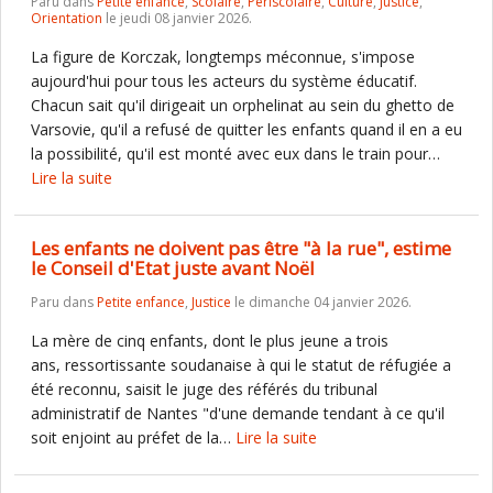
Paru dans
Petite enfance
,
Scolaire
,
Périscolaire
,
Culture
,
Justice
,
Orientation
le jeudi 08 janvier 2026.
La figure de Korczak, longtemps méconnue, s'impose
aujourd'hui pour tous les acteurs du système éducatif.
Chacun sait qu'il dirigeait un orphelinat au sein du ghetto de
Varsovie, qu'il a refusé de quitter les enfants quand il en a eu
la possibilité, qu'il est monté avec eux dans le train pour…
Lire la suite
Les enfants ne doivent pas être "à la rue", estime
le Conseil d'Etat juste avant Noël
Paru dans
Petite enfance
,
Justice
le dimanche 04 janvier 2026.
La mère de cinq enfants, dont le plus jeune a trois
ans, ressortissante soudanaise à qui le statut de réfugiée a
été reconnu, saisit le juge des référés du tribunal
administratif de Nantes "d'une demande tendant à ce qu'il
soit enjoint au préfet de la…
Lire la suite