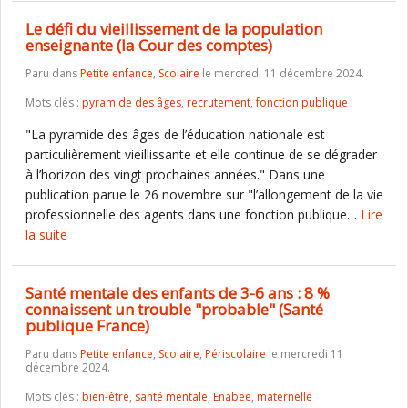
Le défi du vieillissement de la population
enseignante (la Cour des comptes)
Paru dans
Petite enfance
,
Scolaire
le mercredi 11 décembre 2024.
Mots clés :
pyramide des âges
,
recrutement
,
fonction publique
"La pyramide des âges de l’éducation nationale est
particulièrement vieillissante et elle continue de se dégrader
à l’horizon des vingt prochaines années." Dans une
publication parue le 26 novembre sur "l’allongement de la vie
professionnelle des agents dans une fonction publique…
Lire
la suite
Santé mentale des enfants de 3-6 ans : 8 %
connaissent un trouble "probable" (Santé
publique France)
Paru dans
Petite enfance
,
Scolaire
,
Périscolaire
le mercredi 11
décembre 2024.
Mots clés :
bien-être
,
santé mentale
,
Enabee
,
maternelle