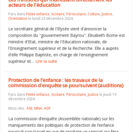
acteurs de l'éducation
Paru dans
Petite enfance
,
Scolaire
,
Périscolaire
,
Culture
,
Justice
,
Orientation
le lundi 23 décembre 2024.
Le secrétaire général de l'Elysée vient d'annoncer la
composition du "gouvernement Bayrou". Elisabeth Borne est
ministre d'Etat, ministre de l'Education nationale, de
l'Enseignement supérieur et de la Recherche. Elle a auprès
d'elle Philippe Baptiste, en charge de l'enseignement
supérieur et…
Lire la suite
Protection de l’enfance : les travaux de la
commission d'enquête se poursuivent (auditions)
Paru dans
Petite enfance
,
Scolaire
,
Périscolaire
,
Justice
le jeudi 19
décembre 2024.
Mots clés :
ASE
,
MNA
,
ADF
La commission d’enquête (Assemblée nationale) sur les
manquements des politiques de protection de l’enfance
poursuit son travail en vue de produire un rapport qui fera