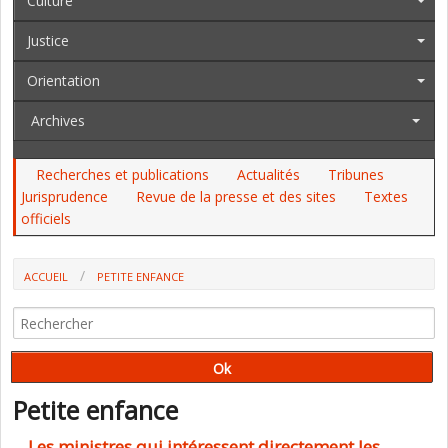
Culture
Justice
Orientation
Archives
Recherches et publications
Actualités
Tribunes
Jurisprudence
Revue de la presse et des sites
Textes
officiels
ACCUEIL
PETITE ENFANCE
Petite enfance
Les ministres qui intéressent directement les