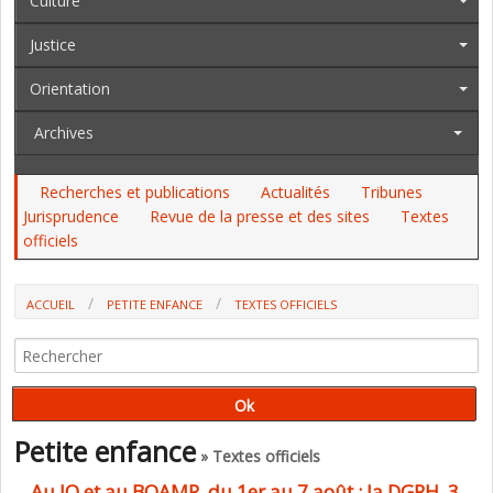
Culture
Justice
Orientation
Archives
Recherches et publications
Actualités
Tribunes
Jurisprudence
Revue de la presse et des sites
Textes
officiels
ACCUEIL
PETITE ENFANCE
TEXTES OFFICIELS
AU JO ET AU BOAMP, DU 1ER AU 7 AOÛT : LA DGRH, 3 DAASEN,
L'ÉGALITÉ FILLES-GARÇONS, LES EPLE, L'ASE
Petite enfance
» Textes officiels
Au JO et au BOAMP, du 1er au 7 août : la DGRH, 3