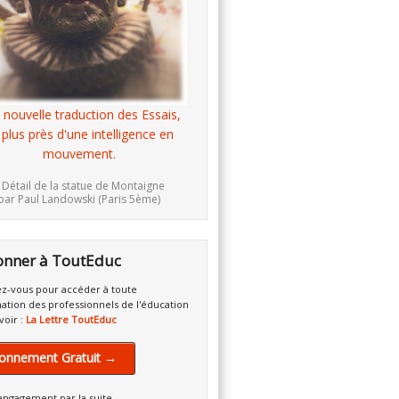
 nouvelle traduction des Essais,
 plus près d'une intelligence en
mouvement.
 Détail de la statue de Montaigne
par Paul Landowski (Paris 5ème)
onner à ToutEduc
z-vous pour accéder à toute
mation des professionnels de l'éducation
voir :
La Lettre ToutEduc
onnement Gratuit →
engagement par la suite.