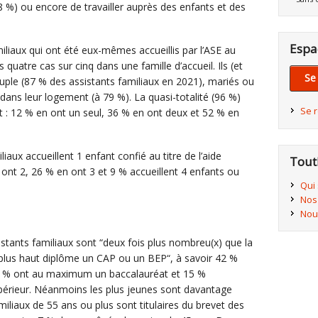
78 %) ou encore de travailler auprès des enfants et des
Espa
liaux qui ont été eux-mêmes accueillis par l’ASE au
quatre cas sur cinq dans une famille d’accueil. Ils (et
Se
ouple (87 % des assistants familiaux en 2021), mariés ou
ans leur logement (à 79 %). La quasi-totalité (96 %)
Se 
t : 12 % en ont un seul, 36 % en ont deux et 52 % en
iaux accueillent 1 enfant confié au titre de l’aide
Tout
 ont 2, 26 % en ont 3 et 9 % accueillent 4 enfants ou
Qui
Nos
Nou
istants familiaux sont “deux fois plus nombreu(x) que la
 plus haut diplôme un CAP ou un BEP“, à savoir 42 %
 22 % ont au maximum un baccalauréat et 15 %
érieur. Néanmoins les plus jeunes sont davantage
iliaux de 55 ans ou plus sont titulaires du brevet des