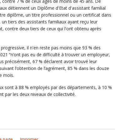
, contre 7 % de ceux âgés de moins de 45 ans. De
ux détiennent un Diplôme d'Etat d'assistant familial
re diplôme, un titre professionnel ou un certificat dans
, un tiers des assistants familiaux ayant reçu leur
, contre deux tiers de ceux qui l'ont obtenu après
 progressive, il n'en reste pas moins que 93 % des
021 “n’ont pas eu de difficulté à trouver un employeur,
lus précisément, 67 % déclarent avoir trouvé leur
suivant l’obtention de l’agrément, 85 % dans les douze
e mois.
iaux sont à 88 % employés par des départements, à 10 %
t par les deux niveaux de collectivité.
e page
Imprimer