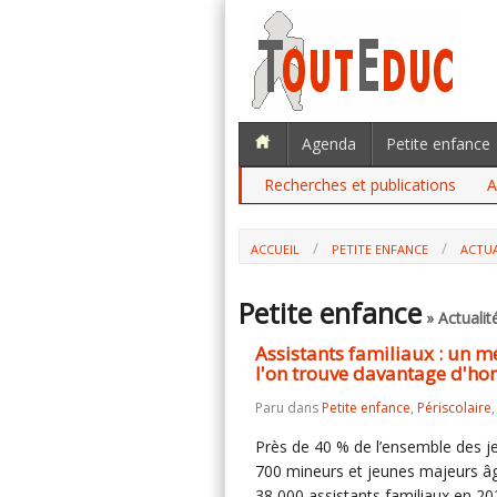
Agenda
Petite enfance
Recherches et publications
A
ACCUEIL
PETITE ENFANCE
ACTUA
ASSISTANTS FAMILIAUX : UN MÉTIER Q
DAVANTAGE D'HOMMES (DREES)
Petite enfance
» Actualit
Assistants familiaux : un m
l'on trouve davantage d'h
Paru dans
Petite enfance
,
Périscolaire
Près de 40 % de l’ensemble des jeu
700 mineurs et jeunes majeurs âgé
38 000 assistants familiaux en 20