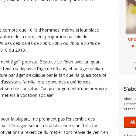
 ne compte que 10 % d'hommes, même si leur place
autrice de la note, leur proportion au sein des
Une
6 % des débutants de 2004, 2005 ou 2006 à 20 % de
au
018 ou 2019.
rement âgé“, poursuit Béatrice Le Rhun avec un quart
*
 atteint ou dépassé l’âge de 60 ans, et un âge médian
ure par âge“ s'explique par le fait que “la quasi-totalité
d’assistant familial ont connu des expériences
S'ab
“ et semble constituer “un prolongement d’une première
métiers à vocation sociale“.
Abonne
l'infor
et rece
x, pour la plupart, “ne prennent pas l’ensemble des
Ab
 qui témoigne selon la statisticienne d'un “très fort
ivations à l’exercice du métier sont l’envie de venir en
* Sans 