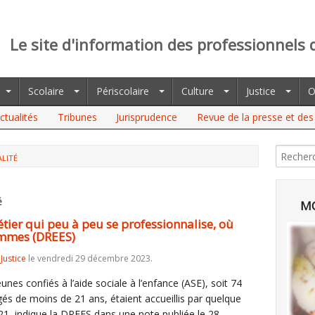
Le site d'information des professionnels 
Scolaire
Périscolaire
Culture
Justice
O
ctualités
Tribunes
Jurisprudence
Revue de la presse et des 
LITÉ
UI PEU À PEU SE PROFESSIONNALISE, OÙ L'ON TROUVE
é
MO
étier qui peu à peu se professionnalise, où
ommes (DREES)
,
Justice
le vendredi 29 décembre 2023.
nes confiés à l’aide sociale à l’enfance (ASE), soit 74
s de moins de 21 ans, étaient accueillis par quelque
21, indique la DREES dans une note publiée le 28