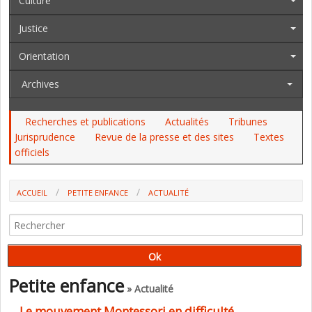
Culture
Justice
Orientation
Archives
Recherches et publications
Actualités
Tribunes
Jurisprudence
Revue de la presse et des sites
Textes
officiels
ACCUEIL
PETITE ENFANCE
ACTUALITÉ
LE MOUVEMENT MONTESSORI EN DIFFICULTÉ
Petite enfance
» Actualité
Le mouvement Montessori en difficulté