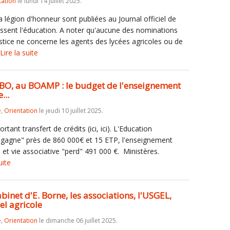
tation
le lundi 14 juillet 2025.
 légion d'honneur sont publiées au Journal officiel de
teressent l'éducation. A noter qu'aucune des nominations
 justice ne concerne les agents des lycées agricoles ou de
Lire la suite
u BO, au BOAMP : le budget de l'enseignement
...
e
,
Orientation
le jeudi 10 juillet 2025.
tant transfert de crédits (ici, ici). L'Education
"gagne" près de 860 000€ et 15 ETP, l'enseignement
 et vie associative "perd" 491 000 €. Ministères.
uite
abinet d'E. Borne, les associations, l'USGEL,
el agricole
e
,
Orientation
le dimanche 06 juillet 2025.