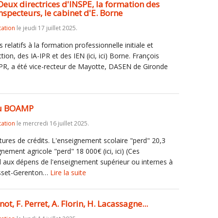
 Deux directrices d'INSPE, la formation des
nspecteurs, le cabinet d'E. Borne
tation
le jeudi 17 juillet 2025.
 relatifs à la formation professionnelle initiale et
ion, des IA-IPR et des IEN (ici, ici) Borne. François
-IPR, a été vice-recteur de Mayotte, DASEN de Gironde
 au BOAMP
tation
le mercredi 16 juillet 2025.
ures de crédits. L'enseignement scolaire "perd" 20,3
ement agricole "perd" 18 000€ (ici, ici) (Ces
 aux dépens de l'enseignement supérieur ou internes à
usset-Gerenton…
Lire la suite
ot, F. Perret, A. Florin, H. Lacassagne...