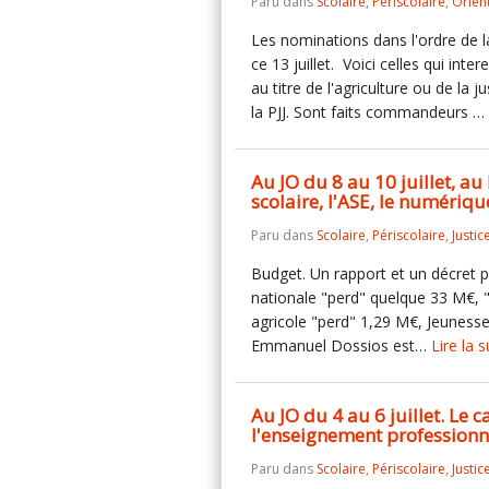
Paru dans
Scolaire
,
Périscolaire
,
Orien
Les nominations dans l'ordre de la
ce 13 juillet. Voici celles qui in
au titre de l'agriculture ou de la
la PJJ. Sont faits commandeurs …
Au JO du 8 au 10 juillet, a
scolaire, l'ASE, le numérique
Paru dans
Scolaire
,
Périscolaire
,
Justic
Budget. Un rapport et un décret por
nationale "perd" quelque 33 M€, 
agricole "perd" 1,29 M€, Jeunesse
Emmanuel Dossios est…
Lire la s
Au JO du 4 au 6 juillet. Le c
l'enseignement professionn
Paru dans
Scolaire
,
Périscolaire
,
Justic