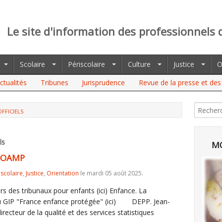
Le site d'information des professionnels 
Scolaire
Périscolaire
Culture
Justice
O
ctualités
Tribunes
Jurisprudence
Revue de la presse et des 
OFFICIELS
ls
MO
 BOAMP
iscolaire
,
Justice
,
Orientation
le mardi 05 août 2025.
rs des tribunaux pour enfants (ici) Enfance. La
u GIP "France enfance protégée" (ici) DEPP. Jean-
ecteur de la qualité et des services statistiques