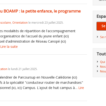
au BOAMP : la petite enfance, le programme
Espa
iscolaire
,
Orientation
le mercredi 23 juillet 2025.
Se
 les modalités de répartition de l'accompagnement
organisatrice de l'accueil du jeune enfant (ici)
Se 
l d'administration de Réseau Canopé (ici)
…
Lire la suite
Tout
Qui
Nos
tation
le lundi 21 juillet 2025.
Nou
alendrier de Parcoursup en Nouvelle-Calédonie (ici)
fs à la spécialité "conducteur routier de marchandises"
ionnel (ici, ici) Campus. L'ajout de huit campus à…
Lire