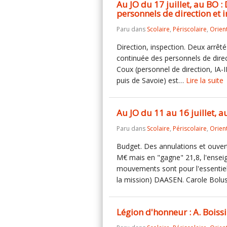
Au JO du 17 juillet, au BO :
personnels de direction et i
Paru dans
Scolaire
,
Périscolaire
,
Orien
Direction, inspection. Deux arrêtés
continuée des personnels de direct
Coux (personnel de direction, IA
puis de Savoie) est…
Lire la suite
Au JO du 11 au 16 juillet,
Paru dans
Scolaire
,
Périscolaire
,
Orien
Budget. Des annulations et ouvert
M€ mais en "gagne" 21,8, l'enseign
mouvements sont pour l'essentiel
la mission) DAASEN. Carole Bol
Légion d'honneur : A. Boissin