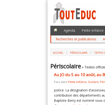
Agenda
Petite enfance
Recherches et publications
A
ACCUEIL
PÉRISCOLAIRE
TEXTES 
Périscolaire
» Textes officie
Au JO du 5 au 10 août, au
Paru dans
Petite enfance
,
Scolaire
,
Pér
Justice. La désignation d'assesseu
contribution des départements a
Baptiste Berry est nommé sous-dir