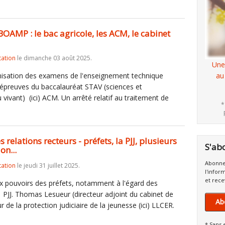
BOAMP : le bac agricole, les ACM, le cabinet
tation
le dimanche 03 août 2025.
Une
rganisation des examens de l'enseignement technique
au
aux épreuves du baccalauréat STAV (sciences et
vivant) (ici) ACM. Un arrêté relatif au traitement de
*
s relations recteurs - préfets, la PJJ, plusieurs
S'ab
on...
Abonne
tation
le jeudi 31 juillet 2025.
l'infor
et rece
aux pouvoirs des préfets, notamment à l'égard des
ci) PJJ. Thomas Lesueur (directeur adjoint du cabinet de
Ab
de la protection judiciaire de la jeunesse (ici) LLCER.
* Sans 