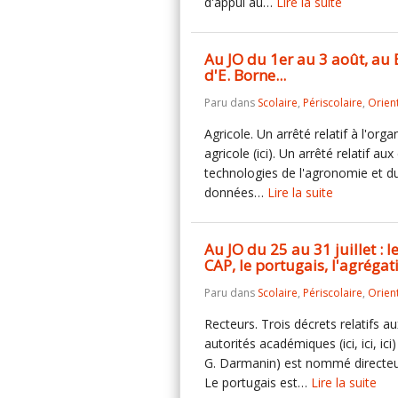
d'appui au…
Lire la suite
Au JO du 1er au 3 août, au 
d'E. Borne...
Paru dans
Scolaire
,
Périscolaire
,
Orien
Agricole. Un arrêté relatif à l'o
agricole (ici). Un arrêté relatif 
technologies de l'agronomie et du 
données…
Lire la suite
Au JO du 25 au 31 juillet : le
CAP, le portugais, l'agrégati
Paru dans
Scolaire
,
Périscolaire
,
Orien
Recteurs. Trois décrets relatifs 
autorités académiques (ici, ici, i
G. Darmanin) est nommé directeur 
Le portugais est…
Lire la suite