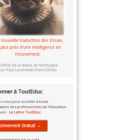
 nouvelle traduction des Essais,
 plus près d'une intelligence en
mouvement.
 Détail de la statue de Montaigne
par Paul Landowski (Paris 5ème)
onner à ToutEduc
z-vous pour accéder à toute
mation des professionnels de l'éducation
voir :
La Lettre ToutEduc
onnement Gratuit →
engagement par la suite.