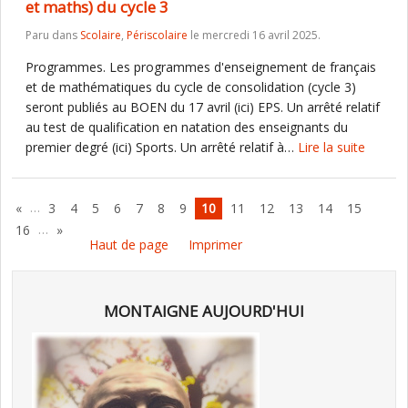
et maths) du cycle 3
Paru dans
Scolaire
,
Périscolaire
le mercredi 16 avril 2025.
Programmes. Les programmes d'enseignement de français
et de mathématiques du cycle de consolidation (cycle 3)
seront publiés au BOEN du 17 avril (ici) EPS. Un arrêté relatif
au test de qualification en natation des enseignants du
premier degré (ici) Sports. Un arrêté relatif à…
Lire la suite
…
«
3
4
5
6
7
8
9
10
11
12
13
14
15
…
16
»
Haut de page
Imprimer
MONTAIGNE AUJOURD'HUI