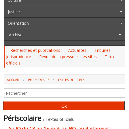
Culture
Justice
Orientation
Archives
Recherches et publications
Actualités
Tribunes
Jurisprudence
Revue de la presse et des sites
Textes
officiels
ACCUEIL
PÉRISCOLAIRE
TEXTES OFFICIELS
Périscolaire
» Textes officiels
Au JO du 13 au 15 mai, au BO, au Parlement :