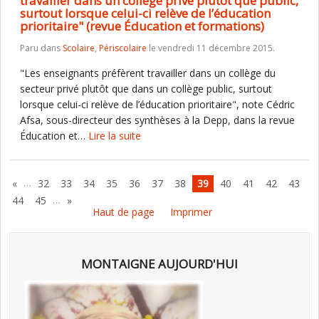
travailler dans un collège privé plutôt que public,
surtout lorsque celui-ci relève de l’éducation
prioritaire" (revue Éducation et formations)
Paru dans
Scolaire
,
Périscolaire
le vendredi 11 décembre 2015.
"Les enseignants préfèrent travailler dans un collège du
secteur privé plutôt que dans un collège public, surtout
lorsque celui-ci relève de l’éducation prioritaire", note Cédric
Afsa, sous-directeur des synthèses à la Depp, dans la revue
Éducation et…
Lire la suite
…
«
32
33
34
35
36
37
38
39
40
41
42
43
…
44
45
»
Haut de page
Imprimer
MONTAIGNE AUJOURD'HUI