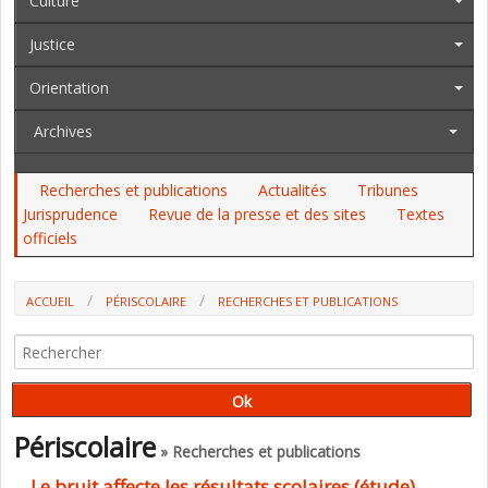
Culture
Justice
Orientation
Archives
Recherches et publications
Actualités
Tribunes
Jurisprudence
Revue de la presse et des sites
Textes
officiels
ACCUEIL
PÉRISCOLAIRE
RECHERCHES ET PUBLICATIONS
Périscolaire
» Recherches et publications
Le bruit affecte les résultats scolaires (étude)