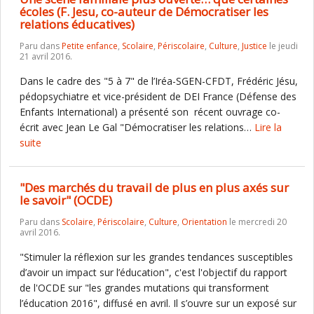
écoles (F. Jesu, co-auteur de Démocratiser les
relations éducatives)
Paru dans
Petite enfance
,
Scolaire
,
Périscolaire
,
Culture
,
Justice
le jeudi
21 avril 2016.
Dans le cadre des "5 à 7" de l’Iréa-SGEN-CFDT, Frédéric Jésu,
pédopsychiatre et vice-président de DEI France (Défense des
Enfants International) a présenté son récent ouvrage co-
écrit avec Jean Le Gal "Démocratiser les relations…
Lire la
suite
"Des marchés du travail de plus en plus axés sur
le savoir" (OCDE)
Paru dans
Scolaire
,
Périscolaire
,
Culture
,
Orientation
le mercredi 20
avril 2016.
"Stimuler la réflexion sur les grandes tendances susceptibles
d’avoir un impact sur l’éducation", c'est l'objectif du rapport
de l'OCDE sur "les grandes mutations qui transforment
l’éducation 2016", diffusé en avril. Il s’ouvre sur un exposé sur