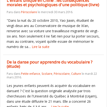
L'enfant unique en Chine : les conséquences
morales et psychologiques d'une politique (livre)
Paru dans
Périscolaire
le mercredi 30 mars 2016.
"Dans la nuit du 20 octobre 2010, Yao Jiaxin, étudiant de
vingt-deux ans au Conservatoire de musique de Xi’an,
renverse avec sa voiture une travailleuse migrante de vingt-
six ans. Non seulement il ne fait rien pour lui porter secours,
mais au contraire, voyant qu’elle essaie de mémoriser le
numéro de sa…
Lire la suite
De la danse pour apprendre du vocabulaire ?
(étude)
Paru dans
Petite enfance
,
Scolaire
,
Périscolaire
,
Culture
le mardi 22
mars 2016.
Les jeunes enfants peuvent-ils acquérir du vocabulaire en
dansant ? C'est la question originale analysée par trois
chercheuses de l'Université du Québec à Montréal (Uqam),
dans une étude diffusée le 21 mars. Elle a concerné 26
enfants âgés de 4 à 6 ans,…
Lire la suite