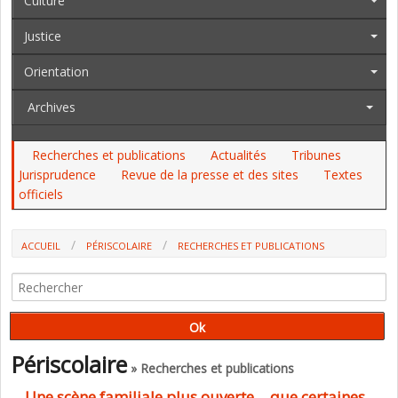
Culture
Justice
Orientation
Archives
Recherches et publications
Actualités
Tribunes
Jurisprudence
Revue de la presse et des sites
Textes
officiels
ACCUEIL
PÉRISCOLAIRE
RECHERCHES ET PUBLICATIONS
Périscolaire
» Recherches et publications
Une scène familiale plus ouverte… que certaines