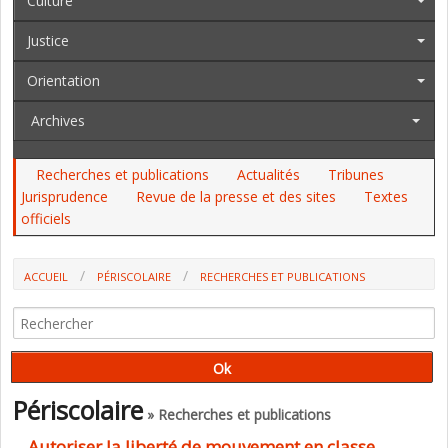
Culture
Justice
Orientation
Archives
Recherches et publications
Actualités
Tribunes
Jurisprudence
Revue de la presse et des sites
Textes
officiels
ACCUEIL
PÉRISCOLAIRE
RECHERCHES ET PUBLICATIONS
Périscolaire
» Recherches et publications
Autoriser la liberté de mouvement en classe