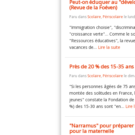
Peut-on éduquer au "dévelo
(Revue de la Foéven)
Paru dans
Scolaire
,
Périscolaire
le lun
"Immigration choisie", "discrimina
"croissance verte"… Comme le so
"Ressources éducatives", la revu
vacances de…
Lire la suite
Près de 20 % des 15-35 ans 
Paru dans
Scolaire
,
Périscolaire
le dim
"Si les personnes âgées de 75 ans
montée des solitudes en France, 
jeunes" constate la Fondation de
%) des 15-30 ans sont "en…
Lire 
"Narramus" pour préparer a
pour la maternelle