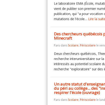
Le laboratoire EMA (École, mutati
vient de publier son premier num
publication, qui "a pour vocation 
mutations de l'école…
Lire la suit
Des chercheurs québécois po
Minecraft
Paru dans
Scolaire
,
Périscolaire
le ven
Deux chercheurs québécois, Thier
recherche interuniversitaire sur l
intéressés au potentiel scolaire 
recherche "exploratoire" sur des
Un autre statut d'enseignant
du péri au collège... des "i
respirer l'école (ouvrage)
Paru dans
Scolaire
,
Périscolaire
le lund