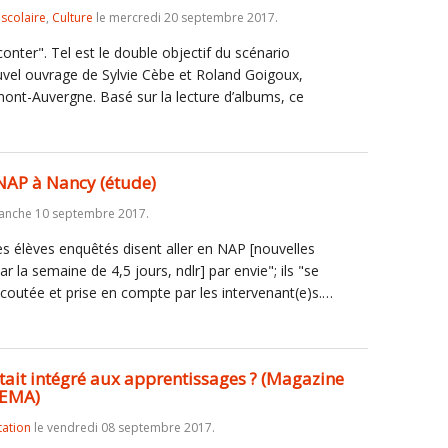
iscolaire
,
Culture
le mercredi 20 septembre 2017.
nter". Tel est le double objectif du scénario
vel ouvrage de Sylvie Cèbe et Roland Goigoux,
rmont-Auvergne. Basé sur la lecture d’albums, ce
 NAP à Nancy (étude)
anche 10 septembre 2017.
es élèves enquêtés disent aller en NAP [nouvelles
ar la semaine de 4,5 jours, ndlr] par envie"; ils "se
écoutée et prise en compte par les intervenant(e)s.…
e était intégré aux apprentissages ? (Magazine
 EMA)
tation
le vendredi 08 septembre 2017.