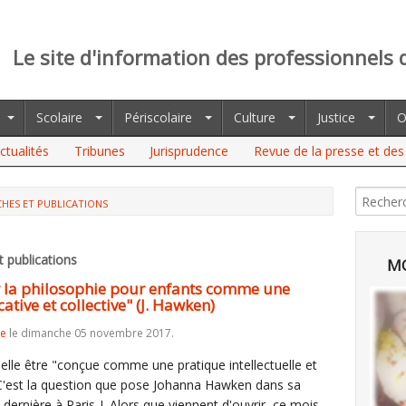
Le site d'information des professionnels 
Scolaire
Périscolaire
Culture
Justice
O
ctualités
Tribunes
Jurisprudence
Revue de la presse et des 
HES ET PUBLICATIONS
 publications
MO
ir la philosophie pour enfants comme une
ative et collective" (J. Hawken)
re
le dimanche 05 novembre 2017.
elle être "conçue comme une pratique intellectuelle et
? C'est la question que pose Johanna Hawken dans sa
 dernière à Paris-I. Alors que viennent d'ouvrir, ce mois