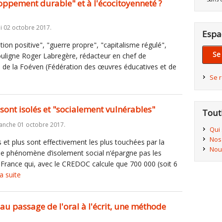
ppement durable" et à l'écocitoyenneté ?
di 02 octobre 2017.
Espa
tion positive", "guerre propre", "capitalisme régulé",
Se
uligne Roger Labregère, rédacteur en chef de
e de la Foéven (Fédération des œuvres éducatives et de
Se 
sont isolés et "socialement vulnérables"
Tout
anche 01 octobre 2017.
Qui
Nos
 et plus sont effectivement les plus touchées par la
Nou
le phénomène d’isolement social n’épargne pas les
 France qui, avec le CREDOC calcule que 700 000 (soit 6
la suite
u passage de l'oral à l'écrit, une méthode