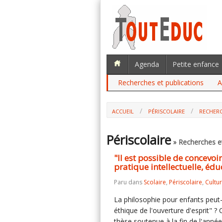
Agenda
Petite enfance
Recherches et publications
A
ACCUEIL
PÉRISCOLAIRE
RECHERC
Périscolaire
» Recherches et
"Il est possible de concevo
pratique intellectuelle, éduc
Paru dans
Scolaire
,
Périscolaire
,
Cultu
La philosophie pour enfants peut-
éthique de l'ouverture d'esprit" 
thèse soutenue à la fin de l'année