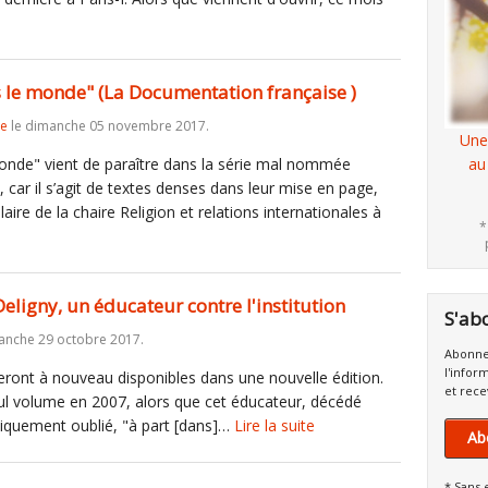
ns le monde" (La Documentation française )
re
le dimanche 05 novembre 2017.
Une
monde" vient de paraître dans la série mal nommée
au
ar il s’agit de textes denses dans leur mise en page,
laire de la chaire Religion et relations internationales à
*
Deligny, un éducateur contre l'institution
S'ab
anche 29 octobre 2017.
Abonne
l'infor
ront à nouveau disponibles dans une nouvelle édition.
et rece
eul volume en 2007, alors que cet éducateur, décédé
atiquement oublié, "à part [dans]…
Lire la suite
Ab
* Sans 