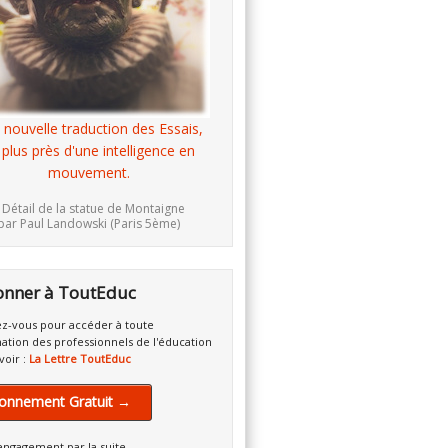
 nouvelle traduction des Essais,
 plus près d'une intelligence en
mouvement.
 Détail de la statue de Montaigne
par Paul Landowski (Paris 5ème)
onner à ToutEduc
z-vous pour accéder à toute
mation des professionnels de l'éducation
voir :
La Lettre ToutEduc
onnement Gratuit →
engagement par la suite.