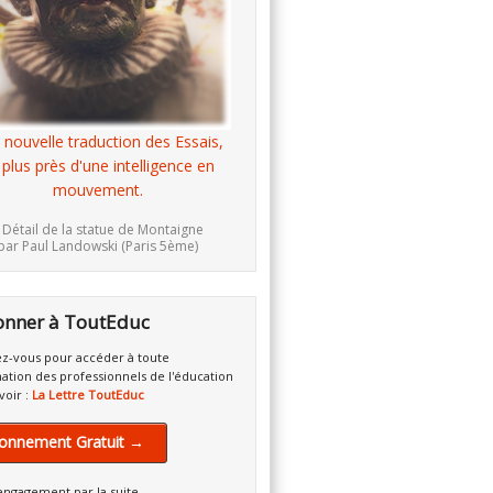
 nouvelle traduction des Essais,
 plus près d'une intelligence en
mouvement.
 Détail de la statue de Montaigne
par Paul Landowski (Paris 5ème)
onner à ToutEduc
z-vous pour accéder à toute
mation des professionnels de l'éducation
voir :
La Lettre ToutEduc
onnement Gratuit →
engagement par la suite.