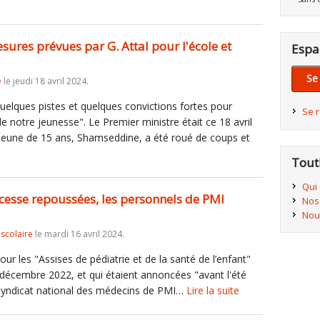
esures prévues par G. Attal pour l'école et
Espa
Se
e
le jeudi 18 avril 2024.
quelques pistes et quelques convictions fortes pour
Se 
e de notre jeunesse". Le Premier ministre était ce 18 avril
jeune de 15 ans, Shamseddine, a été roué de coups et
Tout
Qui
s cesse repoussées, les personnels de PMI
Nos
Nou
iscolaire
le mardi 16 avril 2024.
our les "Assises de pédiatrie et de la santé de l’enfant"
7 décembre 2022, et qui étaient annoncées "avant l'été
e syndicat national des médecins de PMI…
Lire la suite