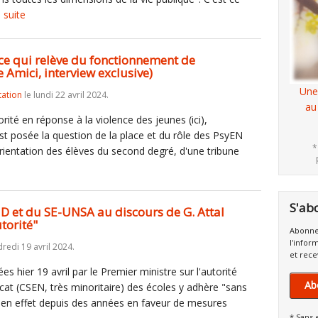
a suite
 ce qui relève du fonctionnement de
e Amici, interview exclusive)
Une
tation
le lundi 22 avril 2024.
au
orité en réponse à la violence des jeunes (ici),
st posée la question de la place et du rôle des PsyEN
*
rientation des élèves du second degré, d'une tribune
S'ab
UD et du SE-UNSA au discours de G. Attal
torité"
Abonne
l'infor
redi 19 avril 2024.
et rece
 hier 19 avril par le Premier ministre sur l'autorité
Ab
dicat (CSEN, très minoritaire) des écoles y adhère "sans
te en effet depuis des années en faveur de mesures
* Sans 