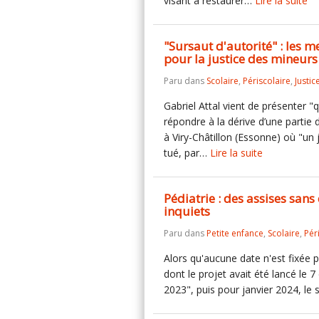
visant à restaurer…
Lire la suite
"Sursaut d'autorité" : les m
pour la justice des mineurs
Paru dans
Scolaire
,
Périscolaire
,
Justic
Gabriel Attal vient de présenter "
répondre à la dérive d’une parti
à Viry-Châtillon (Essonne) où "un 
tué, par…
Lire la suite
Pédiatrie : des assises san
inquiets
Paru dans
Petite enfance
,
Scolaire
,
Pér
Alors qu'aucune date n'est fixée p
dont le projet avait été lancé le 
2023", puis pour janvier 2024, l