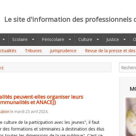
Le site d'information des professionnels 
Scolaire
Périscolaire
Culture
Justice
O
ctualités
Tribunes
Jurisprudence
Revue de la presse et des 
TÉ
MO
tés peuvent-elles organiser leurs
communalités et ANACEJ)
tation
le mardi 23 avril 2024.
culture de la participation avec les jeunes", il faut
er des formations et séminaires à destination des élus
ns toutes les dimensions de la vie publique". C'est ce