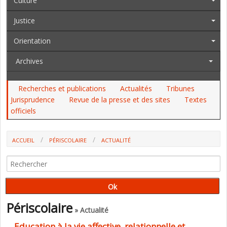
Culture
Justice
Orientation
Archives
Recherches et publications
Actualités
Tribunes
Jurisprudence
Revue de la presse et des sites
Textes
officiels
ACCUEIL
PÉRISCOLAIRE
ACTUALITÉ
Périscolaire
» Actualité
Education à la vie affective, relationnelle et