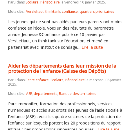
Paru dans
Scolaire
,
Périscolaire
le vendredi 10 janvier 2025.
Mots clés :
Verslehaut
,
thinktank
,
confiance
,
quartiers prioritaires
Les jeunes qui ne sont pas aidés par leurs parents ont moins
confiance en l’école. Voici un des résultats du baromètre
annuel Jeunesse&Confiance publié ce 10 janvier par
VersLeHaut, un think tank sur l’éducation, et mené en
partenariat avec l’institut de sondage…
Lire la suite
Aider les départements dans leur mission de la
protection de l'enfance (Caisse des Dépôts)
Paru dans
Petite enfance
,
Scolaire
,
Périscolaire
le mercredi 08 janvier
2025.
Mots clés :
ASE
,
départements
,
Banque des territoires
Parc immobilier, formation des professionnels, services
numériques et accès aux droits des jeunes de l’aide sociale à
l’enfance (ASE) : voici les quatre secteurs de la protection de
l’enfance sur lesquels portent les 20 propositions du rapport
intitulé "Des propositions innovantes pour les…
Lire la suite