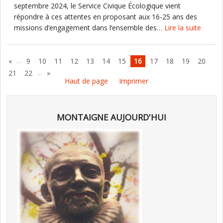
septembre 2024, le Service Civique Écologique vient
répondre à ces attentes en proposant aux 16-25 ans des
missions d’engagement dans l’ensemble des…
Lire la suite
…
«
9
10
11
12
13
14
15
16
17
18
19
20
…
21
22
»
Haut de page
Imprimer
MONTAIGNE AUJOURD'HUI