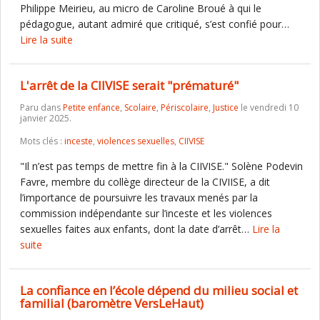
Philippe Meirieu, au micro de Caroline Broué à qui le
pédagogue, autant admiré que critiqué, s’est confié pour…
Lire la suite
L'arrêt de la CIIVISE serait "prématuré"
Paru dans
Petite enfance
,
Scolaire
,
Périscolaire
,
Justice
le vendredi 10
janvier 2025.
Mots clés :
inceste
,
violences sexuelles
,
CIIVISE
"Il n’est pas temps de mettre fin à la CIIVISE." Solène Podevin
Favre, membre du collège directeur de la CIVIISE, a dit
l’importance de poursuivre les travaux menés par la
commission indépendante sur l’inceste et les violences
sexuelles faites aux enfants, dont la date d’arrêt…
Lire la
suite
La confiance en l’école dépend du milieu social et
familial (baromètre VersLeHaut)