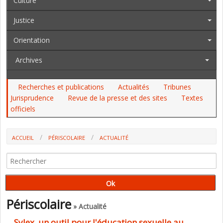
Culture
Justice
Orientation
Archives
Recherches et publications
Actualités
Tribunes
Jurisprudence
Revue de la presse et des sites
Textes
officiels
ACCUEIL
PÉRISCOLAIRE
ACTUALITÉ
Périscolaire
» Actualité
Sylex, un outil pour l'éducation sexuelle au