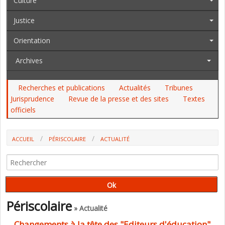
Culture
Justice
Orientation
Archives
Recherches et publications
Actualités
Tribunes
Jurisprudence
Revue de la presse et des sites
Textes
officiels
ACCUEIL
PÉRISCOLAIRE
ACTUALITÉ
Périscolaire
» Actualité
Changements à la tête des "Editeurs d'éducation"