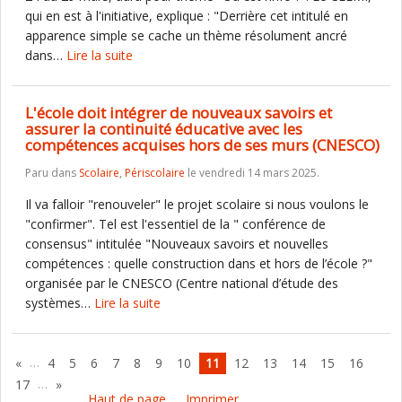
qui en est à l'initiative, explique : "Derrière cet intitulé en
apparence simple se cache un thème résolument ancré
dans…
Lire la suite
L'école doit intégrer de nouveaux savoirs et
assurer la continuité éducative avec les
compétences acquises hors de ses murs (CNESCO)
Paru dans
Scolaire
,
Périscolaire
le vendredi 14 mars 2025.
Il va falloir "renouveler" le projet scolaire si nous voulons le
"confirmer". Tel est l'essentiel de la " conférence de
consensus" intitulée "Nouveaux savoirs et nouvelles
compétences : quelle construction dans et hors de l’école ?"
organisée par le CNESCO (Centre national d’étude des
systèmes…
Lire la suite
…
«
4
5
6
7
8
9
10
11
12
13
14
15
16
…
17
»
Haut de page
Imprimer