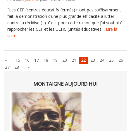
"Les CEF (centres éducatifs fermés) n’ont pas suffisamment
fait la démonstration d’une plus grande efficacité à lutter
contre la récidive (...). C’est pour cette raison que j’ai souhaité
rapprocher les CEF et les UEHC (unités éducatives…
Lire la
suite
…
«
15
16
17
18
19
20
21
22
23
24
25
26
…
27
28
»
MONTAIGNE AUJOURD'HUI