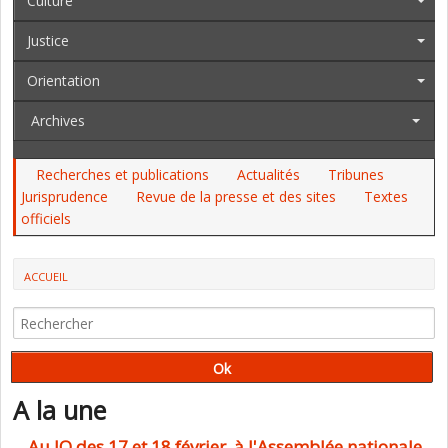
Culture
Justice
Orientation
Archives
Recherches et publications
Actualités
Tribunes
Jurisprudence
Revue de la presse et des sites
Textes
officiels
ACCUEIL
TOUTE L'INFORMATION DES ACTEURS DU SECTEUR ÉDUCATIF
A la une
Au JO des 17 et 18 février, à l'Assemblée nationale