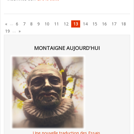
…
«
6
7
8
9
10
11
12
13
14
15
16
17
18
…
19
»
MONTAIGNE AUJOURD'HUI
Une nouvelle traduction des Essais,