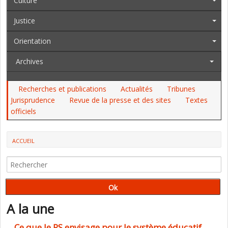
Culture
Justice
Orientation
Archives
Recherches et publications
Actualités
Tribunes
Jurisprudence
Revue de la presse et des sites
Textes
officiels
ACCUEIL
TOUTE L'INFORMATION DES ACTEURS DU SECTEUR ÉDUCATIF
A la une
Ce que le PS envisage pour le système éducatif