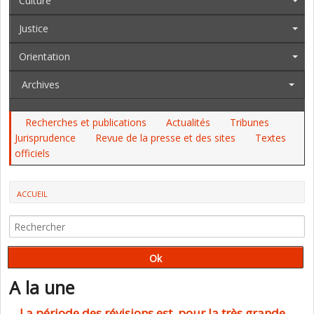
Culture
Justice
Orientation
Archives
Recherches et publications
Actualités
Tribunes
Jurisprudence
Revue de la presse et des sites
Textes
officiels
ACCUEIL
TOUTE L'INFORMATION DES ACTEURS DU SECTEUR ÉDUCATIF
A la une
La période des révisions est, pour la très grande