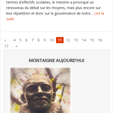
termes d'effectifs scolaires, le ministre a provoqué un
renouveau du débat sur les moyens, mais plus encore sur
leur répartition et donc sur la gouvernance de notre…
Lire la
suite
…
«
4
5
6
7
8
9
10
11
12
13
14
15
16
…
17
»
MONTAIGNE AUJOURD'HUI