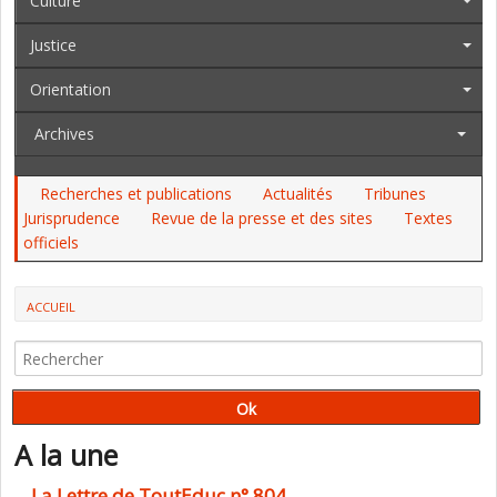
Culture
Justice
Orientation
Archives
Recherches et publications
Actualités
Tribunes
Jurisprudence
Revue de la presse et des sites
Textes
officiels
ACCUEIL
TOUTE L'INFORMATION DES ACTEURS DU SECTEUR ÉDUCATIF
A la une
La Lettre de ToutEduc n° 804