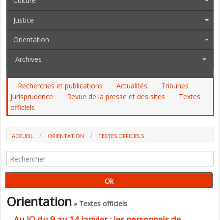
Culture
Justice
Orientation
Archives
Recherches et publications
Actualités
Tribunes
Jurisprudence
Revue de la presse et des sites
Textes
officiels
ACCUEIL
ORIENTATION
TEXTES OFFICIELS
Orientation
» Textes officiels
Au JO du 9 au 14 janvier : les personnels de