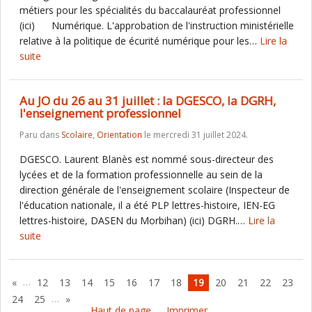
métiers pour les spécialités du baccalauréat professionnel
(ici) Numérique. L'approbation de l'instruction ministérielle
relative à la politique de écurité numérique pour les…
Lire la
suite
Au JO du 26 au 31 juillet : la DGESCO, la DGRH,
l'enseignement professionnel
Paru dans
Scolaire
,
Orientation
le mercredi 31 juillet 2024.
DGESCO. Laurent Blanès est nommé sous-directeur des
lycées et de la formation professionnelle au sein de la
direction générale de l'enseignement scolaire (Inspecteur de
l'éducation nationale, il a été PLP lettres-histoire, IEN-EG
lettres-histoire, DASEN du Morbihan) (ici) DGRH.…
Lire la
suite
…
«
12
13
14
15
16
17
18
19
20
21
22
23
…
24
25
»
Haut de page
Imprimer