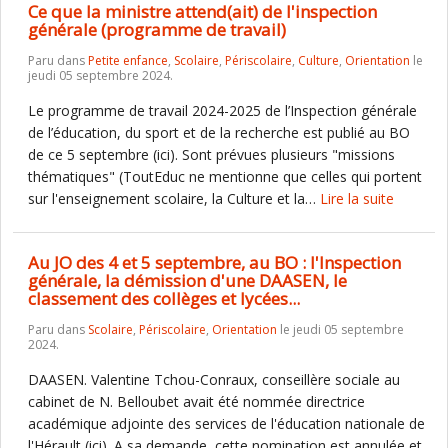
Ce que la ministre attend(ait) de l'inspection
générale (programme de travail)
Paru dans
Petite enfance
,
Scolaire
,
Périscolaire
,
Culture
,
Orientation
le
jeudi 05 septembre 2024.
Le programme de travail 2024-2025 de l’Inspection générale
de l’éducation, du sport et de la recherche est publié au BO
de ce 5 septembre (ici). Sont prévues plusieurs "missions
thématiques" (ToutEduc ne mentionne que celles qui portent
sur l'enseignement scolaire, la Culture et la…
Lire la suite
Au JO des 4 et 5 septembre, au BO : l'Inspection
générale, la démission d'une DAASEN, le
classement des collèges et lycées...
Paru dans
Scolaire
,
Périscolaire
,
Orientation
le jeudi 05 septembre
2024.
DAASEN. Valentine Tchou-Conraux, conseillère sociale au
cabinet de N. Belloubet avait été nommée directrice
académique adjointe des services de l'éducation nationale de
l'Hérault (ici). A sa demande, cette nomination est annulée et