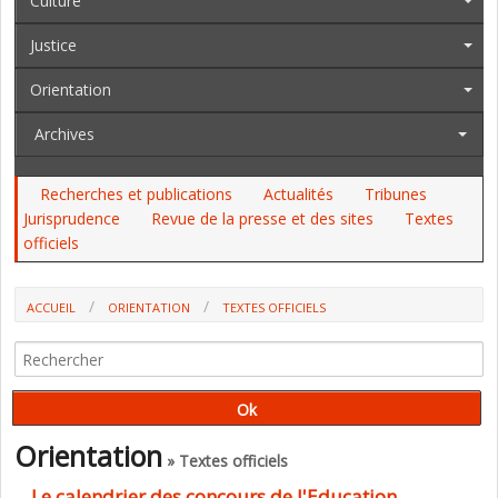
Culture
Justice
Orientation
Archives
Recherches et publications
Actualités
Tribunes
Jurisprudence
Revue de la presse et des sites
Textes
officiels
ACCUEIL
ORIENTATION
TEXTES OFFICIELS
Orientation
» Textes officiels
Le calendrier des concours de l'Education