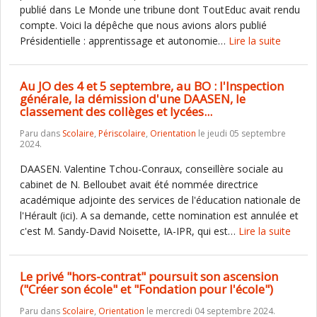
publié dans Le Monde une tribune dont ToutEduc avait rendu
compte. Voici la dépêche que nous avions alors publié
Présidentielle : apprentissage et autonomie…
Lire la suite
Au JO des 4 et 5 septembre, au BO : l'Inspection
générale, la démission d'une DAASEN, le
classement des collèges et lycées...
Paru dans
Scolaire
,
Périscolaire
,
Orientation
le jeudi 05 septembre
2024.
DAASEN. Valentine Tchou-Conraux, conseillère sociale au
cabinet de N. Belloubet avait été nommée directrice
académique adjointe des services de l'éducation nationale de
l'Hérault (ici). A sa demande, cette nomination est annulée et
c'est M. Sandy-David Noisette, IA-IPR, qui est…
Lire la suite
Le privé "hors-contrat" poursuit son ascension
("Créer son école" et "Fondation pour l'école")
Paru dans
Scolaire
,
Orientation
le mercredi 04 septembre 2024.