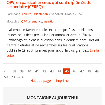
QPV, en particulier ceux qui sont diplômés du
secondaire (CEREQ)
Paru dans
Scolaire
,
Orientation
le vendredi 30 août 2024.
Mots clés :
QPV
,
alternance
,
insertion
L'alternance favorise-t-elle l'insertion professionnelle des
jeunes issus des QPV ? Elsa Personnaz et Arthur Félix W.
Sawadogo étudient la question dans la dernière note Bref du
Centre d'études et de recherches sur les qualifications
publiée le 29 août, prenant pour appui la plus grande…
Lire la
suite
…
«
38
39
40
41
42
43
44
45
46
47
48
49
…
50
51
»
Haut de page
Imprimer
MONTAIGNE AUJOURD'HUI