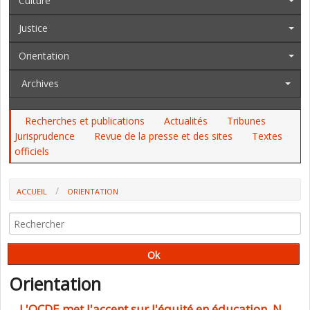
Culture
Justice
Orientation
Archives
Recherches et publications
Actualités
Tribunes
Jurisprudence
Revue de la presse et des sites
Textes
officiels
ACCUEIL
ORIENTATION
Orientation
L'OCDE met l'accent sur l'équité en éducation, N.