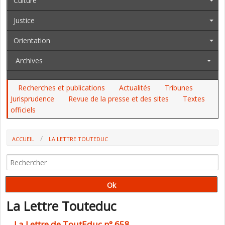
Culture
Justice
Orientation
Archives
Recherches et publications
Actualités
Tribunes
Jurisprudence
Revue de la presse et des sites
Textes
officiels
ACCUEIL
LA LETTRE TOUTEDUC
La Lettre Touteduc
La Lettre de ToutEduc n° 658