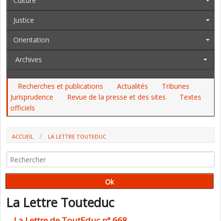
Culture
Justice
Orientation
Archives
Recherches et publications
Actualités
Tribunes
Jurisprudence
Revue de la presse et des sites
Textes
officiels
ACCUEIL
LA LETTRE TOUTEDUC
La Lettre Touteduc
La Lettre de ToutEduc n° 668