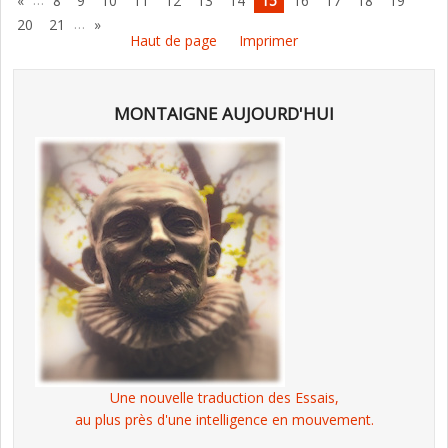
«
8
9
10
11
12
13
14
15
16
17
18
19
…
20
21
»
Haut de page
Imprimer
MONTAIGNE AUJOURD'HUI
Une nouvelle traduction des Essais,
au plus près d'une intelligence en mouvement.