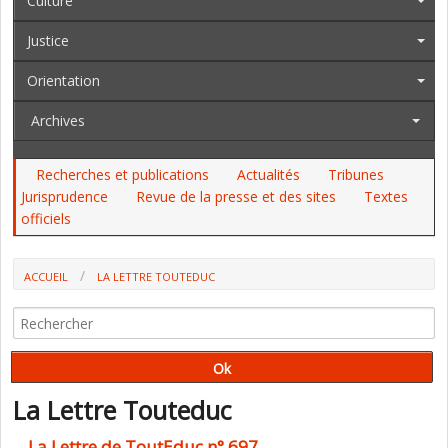
Culture
Justice
Orientation
Archives
Recherches et publications
Actualités
Tribunes
Jurisprudence
Revue de la presse et des sites
Textes
officiels
ACCUEIL
LA LETTRE TOUTEDUC
La Lettre Touteduc
La Lettre de ToutEduc n° 697