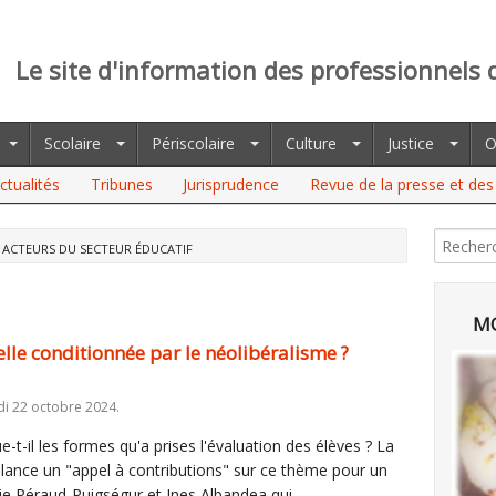
Le site d'information des professionnels 
Scolaire
Périscolaire
Culture
Justice
O
ctualités
Tribunes
Jurisprudence
Revue de la presse et des 
 ACTEURS DU SECTEUR ÉDUCATIF
MO
elle conditionnée par le néolibéralisme ?
i 22 octobre 2024.
-t-il les formes qu'a prises l'évaluation des élèves ? La
lance un "appel à contributions" sur ce thème pour un
ie Péraud-Puigségur et Ines Albandea qui