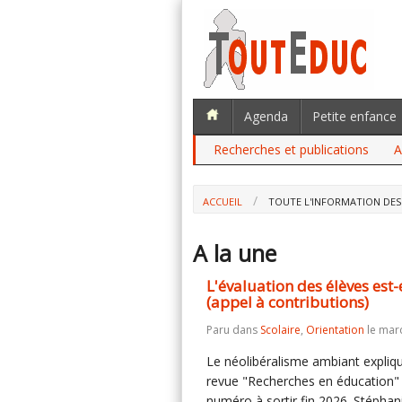
Agenda
Petite enfance
Recherches et publications
A
ACCUEIL
TOUTE L'INFORMATION DES
A la une
L'évaluation des élèves est-
(appel à contributions)
Paru dans
Scolaire
,
Orientation
le mard
Le néolibéralisme ambiant explique
revue "Recherches en éducation" 
numéro à sortir fin 2026. Stéphan