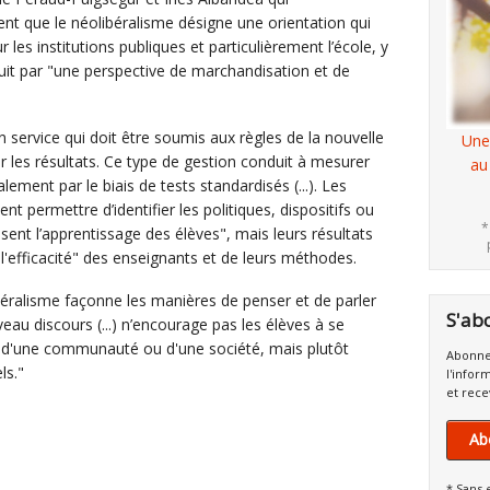
nt que le néolibéralisme désigne une orientation qui
les institutions publiques et particulièrement l’école, y
uit par "une perspective de marchandisation et de
service qui doit être soumis aux règles de la nouvelle
Une
r les résultats. Ce type de gestion conduit à mesurer
au
lement par le biais de tests standardisés (...). Les
t permettre d’identifier les politiques, dispositifs ou
*
sent l’apprentissage des élèves", mais leurs résultats
l'efficacité" des enseignants et de leurs méthodes.
béralisme façonne les manières de penser et de parler
S'ab
uveau discours (...) n’encourage pas les élèves à se
'une communauté ou d'une société, mais plutôt
Abonne
ls."
l'infor
et rece
Ab
* Sans 