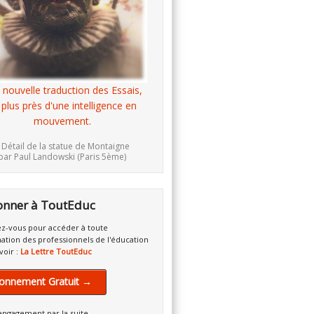
 nouvelle traduction des Essais,
 plus près d'une intelligence en
mouvement.
 Détail de la statue de Montaigne
par Paul Landowski (Paris 5ème)
onner à ToutEduc
z-vous pour accéder à toute
mation des professionnels de l'éducation
voir :
La Lettre ToutEduc
onnement Gratuit →
engagement par la suite.