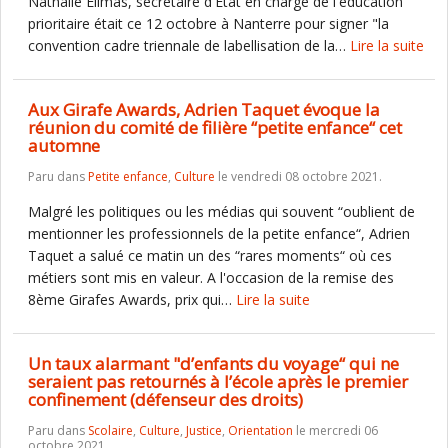
Nathalie Elimas, secrétaire d'Etat en charge de l'éducation
prioritaire était ce 12 octobre à Nanterre pour signer "la
convention cadre triennale de labellisation de la…
Lire la suite
Aux Girafe Awards, Adrien Taquet évoque la
réunion du comité de filière “petite enfance“ cet
automne
Paru dans
Petite enfance
,
Culture
le vendredi 08 octobre 2021.
Malgré les politiques ou les médias qui souvent “oublient de
mentionner les professionnels de la petite enfance“, Adrien
Taquet a salué ce matin un des “rares moments“ où ces
métiers sont mis en valeur. A l'occasion de la remise des
8ème Girafes Awards, prix qui…
Lire la suite
Un taux alarmant "d’enfants du voyage“ qui ne
seraient pas retournés à l’école après le premier
confinement (défenseur des droits)
Paru dans
Scolaire
,
Culture
,
Justice
,
Orientation
le mercredi 06
octobre 2021.