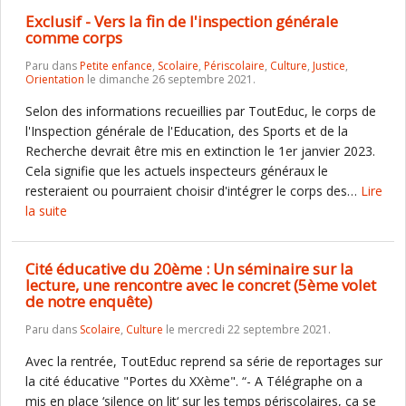
Exclusif - Vers la fin de l'inspection générale
comme corps
Paru dans
Petite enfance
,
Scolaire
,
Périscolaire
,
Culture
,
Justice
,
Orientation
le dimanche 26 septembre 2021.
Selon des informations recueillies par ToutEduc, le corps de
l'Inspection générale de l'Education, des Sports et de la
Recherche devrait être mis en extinction le 1er janvier 2023.
Cela signifie que les actuels inspecteurs généraux le
resteraient ou pourraient choisir d'intégrer le corps des…
Lire
la suite
Cité éducative du 20ème : Un séminaire sur la
lecture, une rencontre avec le concret (5ème volet
de notre enquête)
Paru dans
Scolaire
,
Culture
le mercredi 22 septembre 2021.
Avec la rentrée, ToutEduc reprend sa série de reportages sur
la cité éducative "Portes du XXème". “- A Télégraphe on a
mis en place ‘silence on lit‘ sur les temps périscolaires, ça se