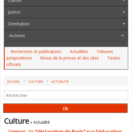
Culture
Justice
Orientation
Archives
Recherches et publications
Actualités
Tribunes
Jurisprudence
Revue de la presse et des sites
Textes
officiels
ACCUEIL
CULTURE
ACTUALITÉ
Culture
» Actualité
Unesco : la "déclaration de Paris" sur l'éducation