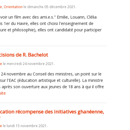
re
,
Orientation
le dimanche 05 décembre 2021.
 voir un film avec des ami.e.s." Emilie, Louann, Clélia
s 1er du Havre, elles ont choisi l'enseignement de
ture et philosophie), elles ont candidaté pour participer
cisions de R. Bachelot
re
le mercredi 24 novembre 2021.
24 novembre au Conseil des ministres, un point sur le
r l'EAC (éducation artistique et culturelle). La ministre
s après son ouverture aux jeunes de 18 ans à qui il offre
uite
cation récompense des initiatives ghanéenne,
e
re
le lundi 15 novembre 2021.