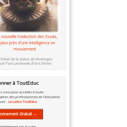
 nouvelle traduction des Essais,
 plus près d'une intelligence en
mouvement.
 Détail de la statue de Montaigne
par Paul Landowski (Paris 5ème)
onner à ToutEduc
z-vous pour accéder à toute
mation des professionnels de l'éducation
voir :
La Lettre ToutEduc
onnement Gratuit →
engagement par la suite.