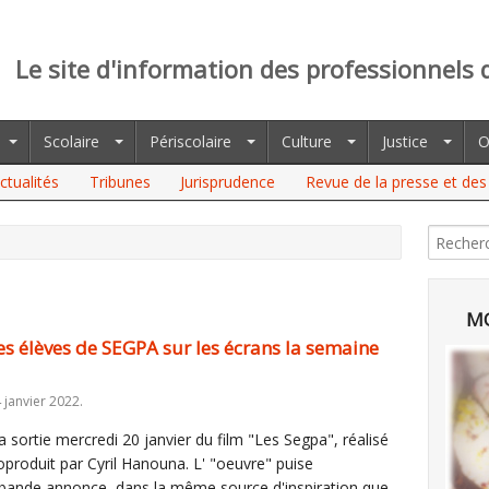
Le site d'information des professionnels 
Scolaire
Périscolaire
Culture
Justice
O
ctualités
Tribunes
Jurisprudence
Revue de la presse et des 
MO
es élèves de SEGPA sur les écrans la semaine
 janvier 2022.
 sortie mercredi 20 janvier du film "Les Segpa", réalisé
produit par Cyril Hanouna. L' "oeuvre" puise
 bande annonce, dans la même source d'inspiration que