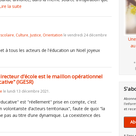
Lire la suite
iscolaire
,
Culture
,
Justice
,
Orientation
le vendredi 24 décembre
Une
au
et à tous les acteurs de l'éducation un Noël joyeux
*
 directeur d’école est le maillon opérationnel
ative" (IGESR)
S'ab
re
le lundi 13 décembre 2021.
Abonne
éducative" est "réellement" prise en compte, c'est
l'infor
on volontariste d’acteurs territoriaux", faute de quoi "la
et rece
me pas au titre d’une dynamique. La coexistence des
Ab
* Sans 