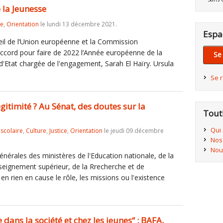
 la Jeunesse
re
,
Orientation
le lundi 13 décembre 2021.
Espa
il de l’Union européenne et la Commission
cord pour faire de 2022 l’Année européenne de la
Se
e d'Etat chargée de l'engagement, Sarah El Haïry. Ursula
Se 
gitimité ? Au Sénat, des doutes sur la
Tout
Qui
iscolaire
,
Culture
,
Justice
,
Orientation
le jeudi 09 décembre
Nos
Nou
énérales des ministères de l'Education nationale, de la
nseignement supérieur, de la Rrecherche et de
n rien en cause le rôle, les missions ou l'existence
 dans la société et chez les jeunes“ : BAFA,