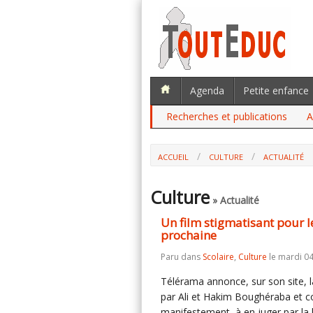
Agenda
Petite enfance
Recherches et publications
A
ACCUEIL
CULTURE
ACTUALITÉ
Culture
» Actualité
Un film stigmatisant pour l
prochaine
Paru dans
Scolaire
,
Culture
le mardi 04
Télérama annonce, sur son site, la
par Ali et Hakim Boughéraba et co
manifestement, à en juger par la