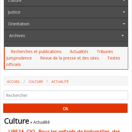
Culture
Justice
Orientation
Archives
Recherches et publications
Actualités
Tribunes
Jurisprudence
Revue de la presse et des sites
Textes
officiels
ACCUEIL
CULTURE
ACTUALITÉ
Culture
» Actualité
UPE2A, CIO.. Pour les enfants de bidonvilles, des