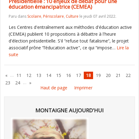
Présidentielle : 10 enjeux de débat pour une
éducation émancipatrice (CEMEA)
Paru dans
Scolaire
,
Périscolaire
,
Culture
le jeudi 07 avril 2022.
Les Centres d'entraînement aux méthodes d'éducation active
(CEMEA) publient 10 propositions à débattre à l'heure
d'élection présidentielle. S'il “refuse tout fatalisme“, le projet
associatif prône “l’éducation active", ce qui “impose…
Lire la
suite
…
«
11
12
13
14
15
16
17
18
19
20
21
22
…
23
24
»
Haut de page
Imprimer
MONTAIGNE AUJOURD'HUI