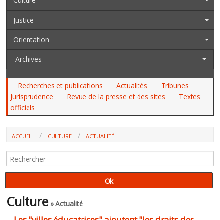
Culture
Justice
Orientation
Archives
Recherches et publications
Actualités
Tribunes
Jurisprudence
Revue de la presse et des sites
Textes
officiels
ACCUEIL
CULTURE
ACTUALITÉ
Culture
» Actualité
Les "villes éducatrices" ajoutent "les droits des