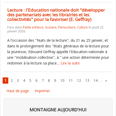
Lecture : l'Education nationale doit "développer
des partenariats avec les librairies et les
collectivités" pour la favoriser (E. Geffray)
Paru dans
Petite enfance
,
Scolaire
,
Périscolaire
,
Culture
le jeudi 22
janvier 2026.
A l'occasion des "Nuits de la lecture", du 21 au 25 janvier, et
dans le prolongement des "états généraux de la lecture pour
la jeunesse, Edouard Geffray appelle l'Education nationale à
une "mobilisation collective", à " une action déterminée pour
redonner à la lecture sa place…
Lire la suite
…
1
2
3
4
5
6
7
8
9
10
11
12
13
14
»
Haut de page
Imprimer
MONTAIGNE AUJOURD'HUI