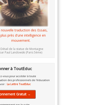
 nouvelle traduction des Essais,
 plus près d'une intelligence en
mouvement.
 Détail de la statue de Montaigne
par Paul Landowski (Paris 5ème)
onner à ToutEduc
z-vous pour accéder à toute
mation des professionnels de l'éducation
voir :
La Lettre ToutEduc
onnement Gratuit →
engagement par la suite.