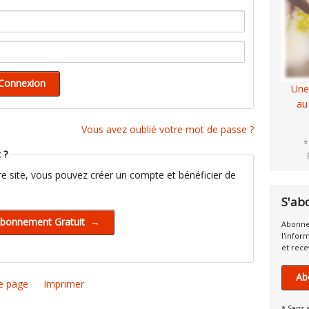
Une
au
Vous avez oublié votre mot de passe ?
*
 ?
tre site, vous pouvez créer un compte et bénéficier de
S'ab
Abonne
l'infor
et rece
Ab
e page
Imprimer
* Sans 