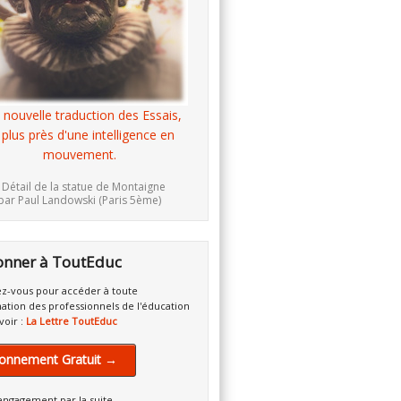
 nouvelle traduction des Essais,
 plus près d'une intelligence en
mouvement.
 Détail de la statue de Montaigne
par Paul Landowski (Paris 5ème)
onner à ToutEduc
z-vous pour accéder à toute
mation des professionnels de l'éducation
voir :
La Lettre ToutEduc
onnement Gratuit →
engagement par la suite.