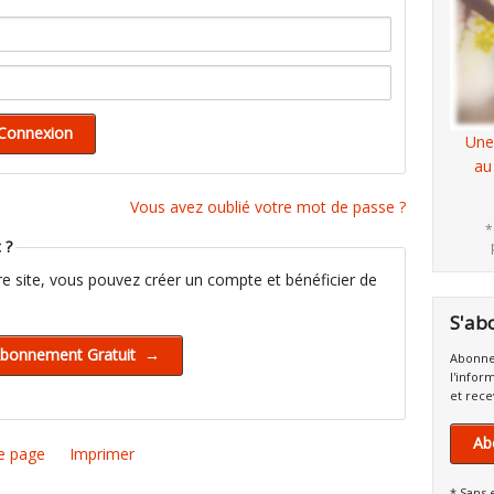
Une
au
Vous avez oublié votre mot de passe ?
*
 ?
tre site, vous pouvez créer un compte et bénéficier de
S'ab
Abonne
l'infor
et rece
Ab
e page
Imprimer
* Sans 