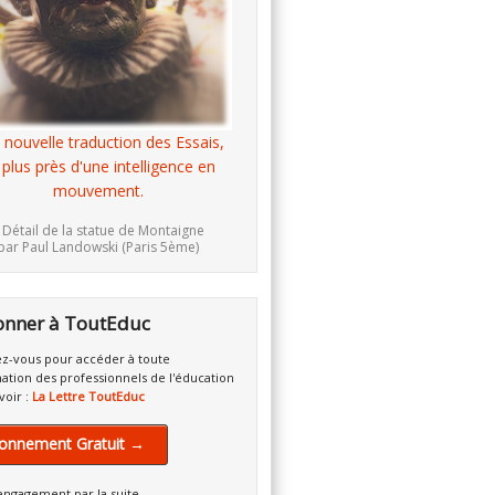
 nouvelle traduction des Essais,
 plus près d'une intelligence en
mouvement.
 Détail de la statue de Montaigne
par Paul Landowski (Paris 5ème)
onner à ToutEduc
z-vous pour accéder à toute
mation des professionnels de l'éducation
voir :
La Lettre ToutEduc
onnement Gratuit →
engagement par la suite.