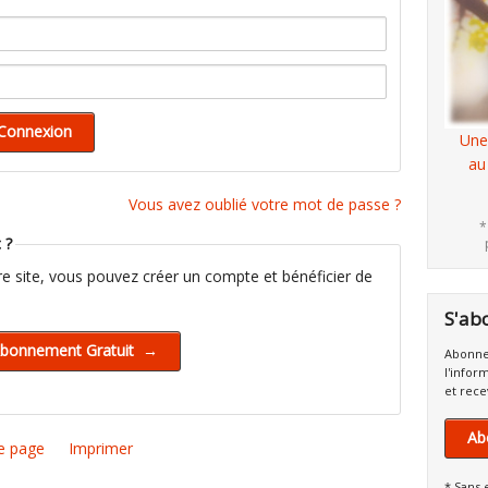
Une
au
Vous avez oublié votre mot de passe ?
*
 ?
tre site, vous pouvez créer un compte et bénéficier de
S'ab
Abonne
l'infor
et rece
Ab
e page
Imprimer
* Sans 