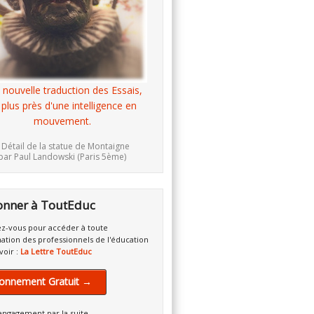
 nouvelle traduction des Essais,
 plus près d'une intelligence en
mouvement.
 Détail de la statue de Montaigne
par Paul Landowski (Paris 5ème)
onner à ToutEduc
z-vous pour accéder à toute
mation des professionnels de l'éducation
voir :
La Lettre ToutEduc
onnement Gratuit →
engagement par la suite.