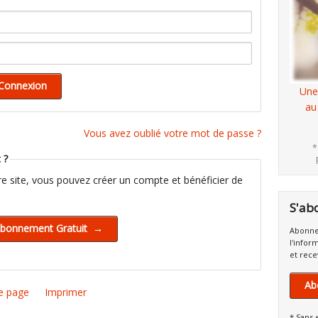
Une
au
Vous avez oublié votre mot de passe ?
*
 ?
tre site, vous pouvez créer un compte et bénéficier de
S'ab
Abonne
l'infor
et rece
Ab
e page
Imprimer
* Sans 