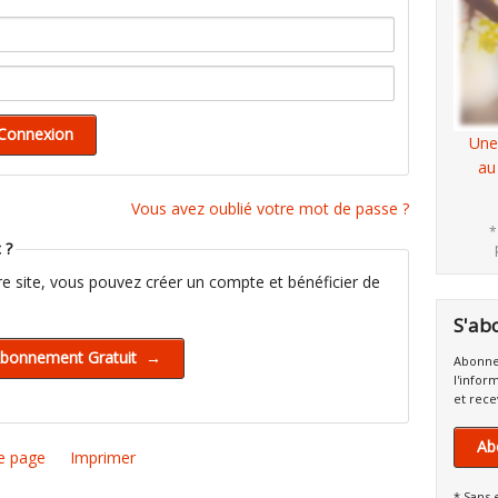
Une
au
Vous avez oublié votre mot de passe ?
*
 ?
tre site, vous pouvez créer un compte et bénéficier de
S'ab
Abonne
l'infor
et rece
Ab
e page
Imprimer
* Sans 