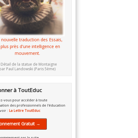
 nouvelle traduction des Essais,
 plus près d'une intelligence en
mouvement.
 Détail de la statue de Montaigne
par Paul Landowski (Paris 5ème)
onner à ToutEduc
z-vous pour accéder à toute
mation des professionnels de l'éducation
voir :
La Lettre ToutEduc
onnement Gratuit →
engagement par la suite.