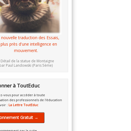
 nouvelle traduction des Essais,
 plus près d'une intelligence en
mouvement.
 Détail de la statue de Montaigne
par Paul Landowski (Paris 5ème)
onner à ToutEduc
z-vous pour accéder à toute
mation des professionnels de l'éducation
voir :
La Lettre ToutEduc
onnement Gratuit →
engagement par la suite.