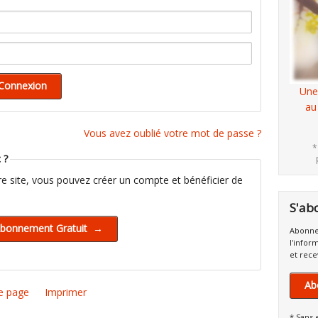
Une
au
Vous avez oublié votre mot de passe ?
*
 ?
tre site, vous pouvez créer un compte et bénéficier de
S'ab
Abonne
l'infor
et rece
Ab
e page
Imprimer
* Sans 