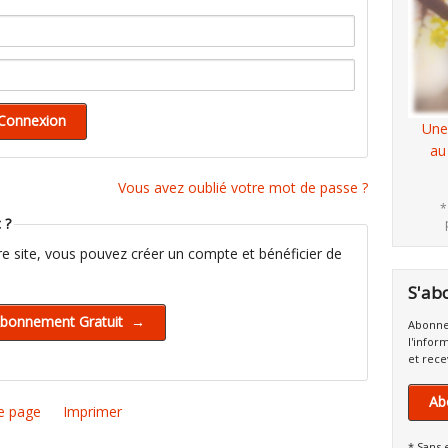
Une
au
Vous avez oublié votre mot de passe ?
*
 ?
tre site, vous pouvez créer un compte et bénéficier de
S'ab
Abonne
l'infor
et rece
Ab
e page
Imprimer
* Sans 