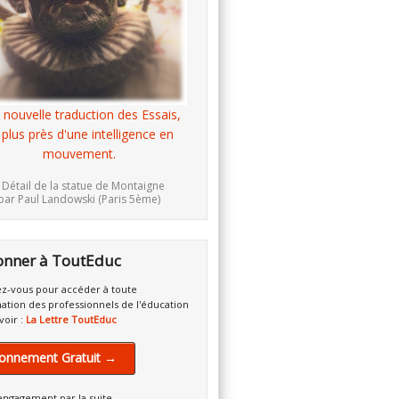
 nouvelle traduction des Essais,
 plus près d'une intelligence en
mouvement.
 Détail de la statue de Montaigne
par Paul Landowski (Paris 5ème)
onner à ToutEduc
z-vous pour accéder à toute
mation des professionnels de l'éducation
voir :
La Lettre ToutEduc
onnement Gratuit →
engagement par la suite.