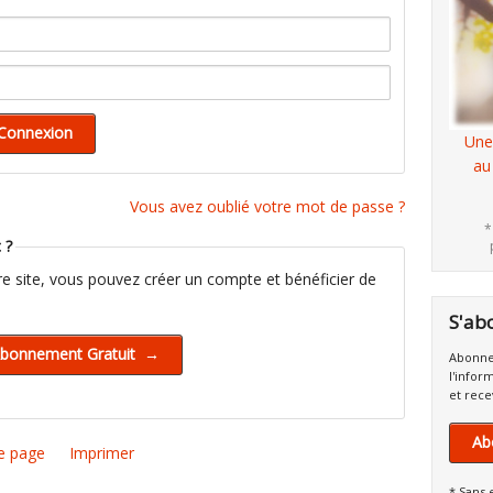
Une
au
Vous avez oublié votre mot de passe ?
*
 ?
tre site, vous pouvez créer un compte et bénéficier de
S'ab
Abonne
l'infor
et rece
Ab
e page
Imprimer
* Sans 