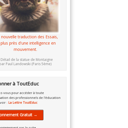
 nouvelle traduction des Essais,
 plus près d'une intelligence en
mouvement.
 Détail de la statue de Montaigne
par Paul Landowski (Paris 5ème)
onner à ToutEduc
z-vous pour accéder à toute
mation des professionnels de l'éducation
voir :
La Lettre ToutEduc
onnement Gratuit →
engagement par la suite.