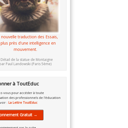
 nouvelle traduction des Essais,
 plus près d'une intelligence en
mouvement.
 Détail de la statue de Montaigne
par Paul Landowski (Paris 5ème)
onner à ToutEduc
z-vous pour accéder à toute
mation des professionnels de l'éducation
voir :
La Lettre ToutEduc
onnement Gratuit →
engagement par la suite.