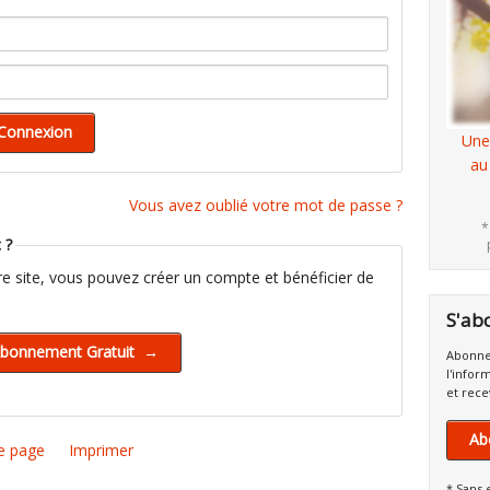
Une
au
Vous avez oublié votre mot de passe ?
*
 ?
tre site, vous pouvez créer un compte et bénéficier de
S'ab
Abonne
l'infor
et rece
Ab
e page
Imprimer
* Sans 