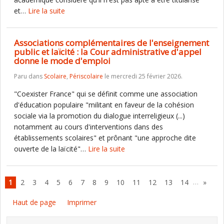
et…
Lire la suite
Associations complémentaires de l'enseignement
public et laïcité : la Cour administrative d'appel
donne le mode d'emploi
Paru dans
Scolaire
,
Périscolaire
le mercredi 25 février 2026.
"Coexister France" qui se définit comme une association
d'éducation populaire "militant en faveur de la cohésion
sociale via la promotion du dialogue interreligieux (...)
notamment au cours d'interventions dans des
établissements scolaires" et prônant "une approche dite
ouverte de la laïcité"…
Lire la suite
…
1
2
3
4
5
6
7
8
9
10
11
12
13
14
»
Haut de page
Imprimer