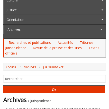
Culture
Justice
Orientation
Archives
Recherches et publications
Actualités
Tribunes
Jurisprudence
Revue de la presse et des sites
Textes
officiels
ACCUEIL
ARCHIVES
JURISPRUDENCE
Archives
» Jurisprudence