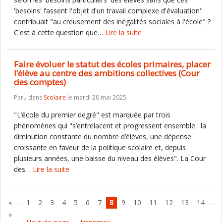
'besoins' fassent l'objet d'un travail complexe d'évaluation"
contribuait "au creusement des inégalités sociales à l'école" ?
C'est à cette question que…
Lire la suite
Faire évoluer le statut des écoles primaires, placer
l’élève au centre des ambitions collectives (Cour
des comptes)
Paru dans
Scolaire
le mardi 20 mai 2025.
"L’école du premier degré" est marquée par trois
phénomènes qui "s’entrelacent et progressent ensemble : la
diminution constante du nombre d’élèves, une dépense
croissante en faveur de la politique scolaire et, depuis
plusieurs années, une baisse du niveau des élèves". La Cour
des…
Lire la suite
…
…
«
1
2
3
4
5
6
7
8
9
10
11
12
13
14
»