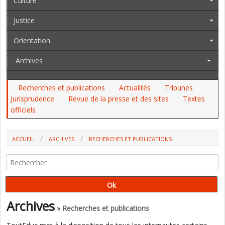
Culture
Justice
Orientation
Archives
Recherches et publications
Actualités
Tribunes
Jurisprudence
Revue de la presse et des sites
Textes
officiels
ACCUEIL
ARCHIVES
RECHERCHES ET PUBLICATIONS
Archives
» Recherches et publications