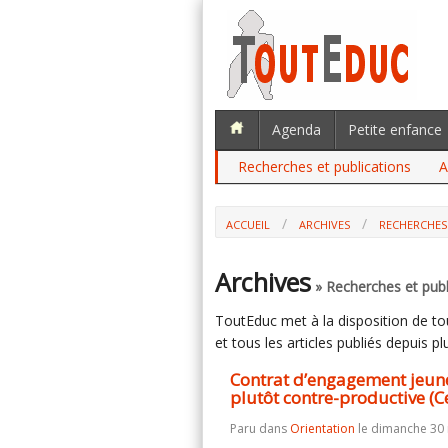
Agenda
Petite enfance
Recherches et publications
A
ACCUEIL
ARCHIVES
RECHERCHES
Archives
» Recherches et publ
ToutEduc met à la disposition de tous
et tous les articles publiés depuis plu
Contrat d’engagement jeune : 
plutôt contre-productive (C
Paru dans
Orientation
le dimanche 30