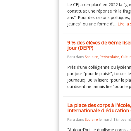
Le CEJ a remplacé en 2022 la "ga
constituait une réponse "à la fra
ans". Pour des raisons politiques, 
jeunes" ou une forme d'…
Lire la 
9 % des élèves de 6ème lise
jour (DEPP)
Paru dans
Scolaire
,
Périscolaire
,
Cultu
Près d'une collégienne ou lycéenn
par jour "pour le plaisir", toute
journaux), 36 % lisent "pour le pl
qui disent ne jamais lire "pour le 
La place des corps à l'écol
internationale d'éducation -
Paru dans
Scolaire
le mardi 18 novemb
"Aujourd'hui, le dualisme corps - e