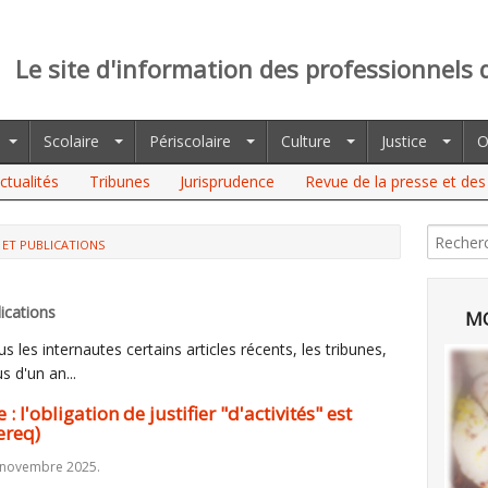
Le site d'information des professionnels 
Scolaire
Périscolaire
Culture
Justice
O
ctualités
Tribunes
Jurisprudence
Revue de la presse et des 
 ET PUBLICATIONS
ications
MO
 les internautes certains articles récents, les tribunes,
s d'un an...
l'obligation de justifier "d'activités" est
ereq)
 novembre 2025.