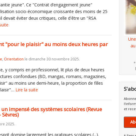
rantie jeune". Ce "Contrat d’engagement jeune"
gilisation socio-économique croissante des moins de 25
il devait éviter deux critiques, celle d'être un "RSA
suite
Une
nt "pour le plaisir" au moins deux heures par
au
re
,
Orientation
le dimanche 30 novembre 2025.
*
e, y compris en professionnel, lit plus de deux heures
s lectures confondues (BD, mangas, romans, magazines,
aisir" au moins une demi-heure, la proportion de filles
S'ab
plaisir"…
Lire la suite
Abonne
l'infor
e, un impensé des systèmes scolaires (Revue
et rece
 Sèvres)
Ab
re 2025.
sprit domine largement les pratiques scolaires (...).
* Sans 