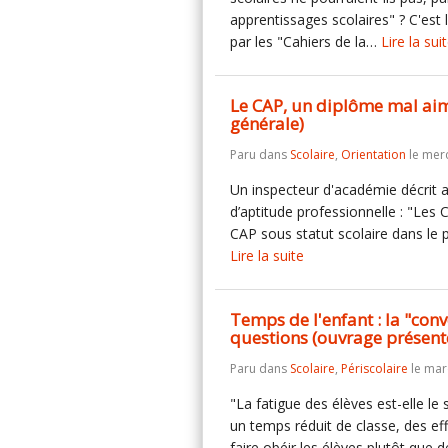
apprentissages scolaires" ? C'est
par les "Cahiers de la…
Lire la sui
Le CAP, un diplôme mal aim
générale)
Paru dans
Scolaire
,
Orientation
le mer
Un inspecteur d'académie décrit ai
d’aptitude professionnelle : "Les 
CAP sous statut scolaire dans le pu
Lire la suite
Temps de l'enfant : la "conv
questions (ouvrage présenté
Paru dans
Scolaire
,
Périscolaire
le mar
"La fatigue des élèves est-elle le
un temps réduit de classe, des ef
faire obéir les élèves plutôt que