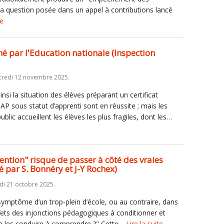
 la question posée dans un appel à contributions lancé
te
é par l'Education nationale (Inspection
credi 12 novembre 2025.
nsi la situation des élèves préparant un certificat
CAP sous statut d’apprenti sont en réussite ; mais les
blic accueillent les élèves les plus fragiles, dont les…
ention" risque de passer à côté des vraies
 par S. Bonnéry et J-Y Rochex)
di 21 octobre 2025.
 symptôme d’un trop-plein d’école, ou au contraire, dans
fets des injonctions pédagogiques à conditionner et
 de les conduire à comprendre ?" Cette…
Lire la suite