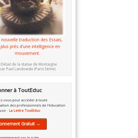
 nouvelle traduction des Essais,
 plus près d'une intelligence en
mouvement.
 Détail de la statue de Montaigne
par Paul Landowski (Paris 5ème)
onner à ToutEduc
z-vous pour accéder à toute
mation des professionnels de l'éducation
voir :
La Lettre ToutEduc
onnement Gratuit →
engagement par la suite.