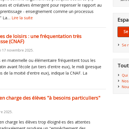
uses et créatives émergent pour repenser le rapport au
 l'apprentissage - enseignement comme un processus
é." La…
Lire la suite
Espa
Se
es de loisirs : une fréquentation très
usse (CNAF)
Se 
di 17 novembre 2025.
és en maternelle ou élémentaire fréquentent tous les
Tout
atin avant l’école (un tiers d'entre eux), le midi (presque
lus de la moitié d'entre eux), indique la CNAF. La
Qui
Nos
Nou
e en charge des élèves "à besoins particuliers"
re 2025.
en charge les élèves trop éloigné·es des attentes
 paradoxalement produire un "empêchement des