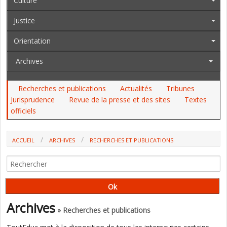
Culture
Justice
Orientation
Archives
Recherches et publications
Actualités
Tribunes
Jurisprudence
Revue de la presse et des sites
Textes
officiels
ACCUEIL
ARCHIVES
RECHERCHES ET PUBLICATIONS
Archives
» Recherches et publications