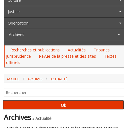
Culture
Justice
Orientation
Archives
Recherches et publications
Actualités
Tribunes
Jurisprudence
Revue de la presse et des sites
Textes
officiels
ACCUEIL
ARCHIVES
ACTUALITÉ
Archives
» Actualité