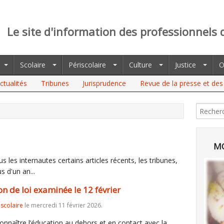
Le site d'information des professionnels 
Scolaire
Périscolaire
Culture
Justice
O
ctualités
Tribunes
Jurisprudence
Revue de la presse et des 
MO
 les internautes certains articles récents, les tribunes,
s d'un an...
on de loi examinée le 12 février
iscolaire
le mercredi 11 février 2026.
connaître l’éducation au dehors et en contact avec la