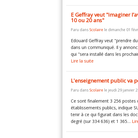
E Geffray veut "imaginer l’a
10 ou 20 ans"
Paru dans
Scolaire
le dimanche 01 févr
Edouard Geffray veut "prendre du r
dans un communiqué. Il y annonce 
qui "sera installé dans les proch
Lire la suite
L'enseignement public va p
Paru dans
Scolaire
le jeudi 29 janvier 
Ce sont finalement 3 256 postes 
établissements publics, indique S
tenir à ce qui figurait dans les d
degré (sur 334 636) et 1 365…
Lir