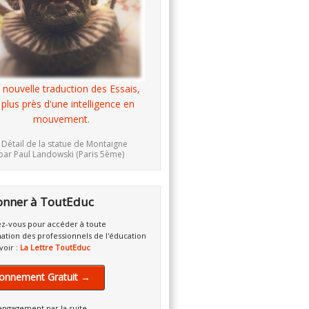
 nouvelle traduction des Essais,
 plus près d'une intelligence en
mouvement.
 Détail de la statue de Montaigne
par Paul Landowski (Paris 5ème)
onner à ToutEduc
z-vous pour accéder à toute
mation des professionnels de l'éducation
voir :
La Lettre ToutEduc
onnement Gratuit →
engagement par la suite.