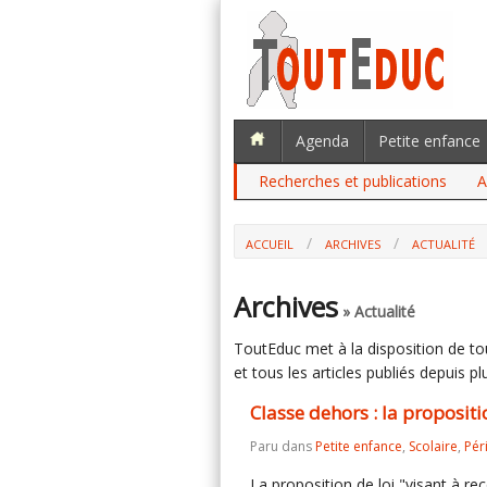
Agenda
Petite enfance
Recherches et publications
A
ACCUEIL
ARCHIVES
ACTUALITÉ
Archives
» Actualité
ToutEduc met à la disposition de tous
et tous les articles publiés depuis plu
Classe dehors : la propositi
Paru dans
Petite enfance
,
Scolaire
,
Pér
La proposition de loi "visant à re