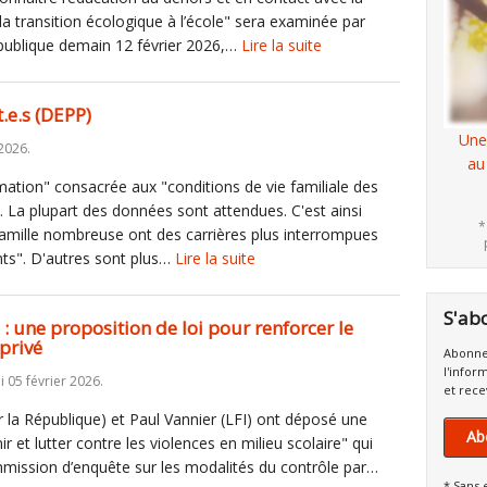
 la transition écologique à l’école" sera examinée par
publique demain 12 février 2026,…
Lire la suite
.e.s (DEPP)
Une
2026.
au
ation" consacrée aux "conditions de vie familiale des
 La plupart des données sont attendues. C'est ainsi
*
amille nombreuse ont des carrières plus interrompues
nts". D'autres sont plus…
Lire la suite
S'ab
 : une proposition de loi pour renforcer le
privé
Abonne
l'infor
i 05 février 2026.
et rece
r la République) et Paul Vannier (LFI) ont déposé une
Ab
ir et lutter contre les violences en milieu scolaire" qui
ommission d’enquête sur les modalités du contrôle par…
* Sans 