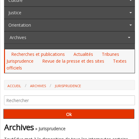
Culture
Justice
Orientation
Archives
Recherches et publications
Actualités
Tribunes
Jurisprudence
Revue de la presse et des sites
Textes
officiels
ACCUEIL
ARCHIVES
JURISPRUDENCE
LES MAÎTRES DU PRIVÉ N'ONT PAS DROIT AUX MISES À DISPOSITION
(CONSEIL D'ETAT)
Archives
» Jurisprudence