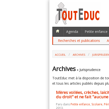
Agenda
Petite enfance
Recherches et publications
A
ACCUEIL
ARCHIVES
JURISPRUDE
MÈRES VOILÉES, CRÈCHES, LAÏCITÉ : L
FAIT "AUCUNE PROPOSITION"
Archives
» Jurisprudence
ToutEduc met à la disposition de tous
et tous les articles publiés depuis plu
Mères voilées, crèches, laïcit
du droit" et ne fait "aucune
Paru dans
Petite enfance
,
Scolaire
,
Pér
2013.