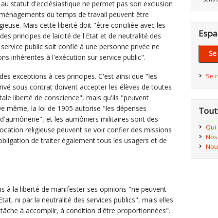
t au statut d'ecclésiastique ne permet pas son exclusion
aménagements du temps de travail peuvent être
gieuse. Mais cette liberté doit "être conciliée avec les
Espa
es principes de laïcité de l'Etat et de neutralité des
le service public soit confié à une personne privée ne
Se
ns inhérentes à l'exécution sur service public".
 des exceptions à ces principes. C'est ainsi que "les
Se 
ivé sous contrat doivent accepter les élèves de toutes
otale liberté de conscience", mais qu'ils "peuvent
De même, la loi de 1905 autorise "les dépenses
Tout
 d'aumônerie", et les aumôniers militaires sont des
Qui
vocation religieuse peuvent se voir confier des missions
Nos
l'obligation de traiter également tous les usagers et de
Nou
ons à la liberté de manifester ses opinions "ne peuvent
l'Etat, ni par la neutralité des services publics", mais elles
a tâche à accomplir, à condition d'être proportionnées".