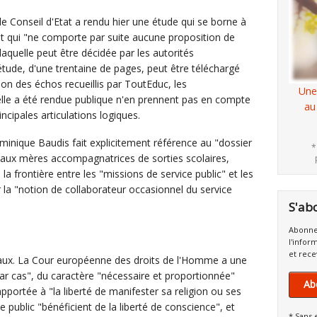
 le Conseil d'Etat a rendu hier une étude qui se borne à
 et qui "ne comporte par suite aucune proposition de
laquelle peut être décidée par les autorités
tude, d'une trentaine de pages, peut être téléchargé
lon des échos recueillis par ToutEduc, les
Une
lle a été rendue publique n'en prennent pas en compte
au
incipales articulations logiques.
ominique Baudis fait explicitement référence au "dossier
*
aux mères accompagnatrices de sorties scolaires,
e la frontière entre les "missions de service public" et les
r la "notion de collaborateur occasionnel du service
S'ab
Abonne
l'infor
et rece
raux. La Cour européenne des droits de l'Homme a une
ar cas", du caractère "nécessaire et proportionnée"
Ab
apportée à "la liberté de manifester sa religion ou ses
e public "bénéficient de la liberté de conscience", et
* Sans 