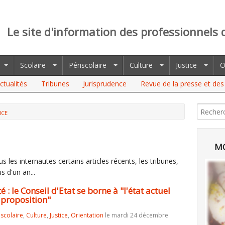
Le site d'information des professionnels 
Scolaire
Périscolaire
Culture
Justice
O
ctualités
Tribunes
Jurisprudence
Revue de la presse et des 
NCE
E CONSEIL D'ETAT SE BORNE À "L'ÉTAT ACTUEL DU DROIT" ET NE
MO
 les internautes certains articles récents, les tribunes,
s d'un an...
é : le Conseil d'Etat se borne à "l'état actuel
 proposition"
iscolaire
,
Culture
,
Justice
,
Orientation
le mardi 24 décembre