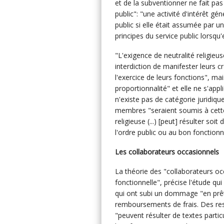
et de la subventionner ne fait pa
public": "une activité d'intérêt gé
public si elle était assumée par u
principes du service public lorsq
"L'exigence de neutralité religieus
interdiction de manifester leurs 
l'exercice de leurs fonctions", mai
proportionnalité" et elle ne s'appl
n'existe pas de catégorie juridique
membres "seraient soumis à cette 
religieuse (...) [peut] résulter soit
l'ordre public ou au bon fonction
Les collaborateurs occasionnels
La théorie des "collaborateurs oc
fonctionnelle", précise l'étude 
qui ont subi un dommage "en prêt
remboursements de frais. Des restr
"peuvent résulter de textes particu