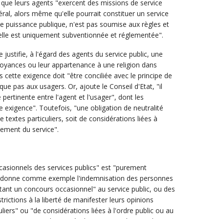
s que leurs agents "exercent des missions de service
néral, alors même qu'elle pourrait constituer un service
ne puissance publique, n'est pas soumise aux règles et
u'elle est uniquement subventionnée et réglementée".
e justifie, à l'égard des agents du service public, une
croyances ou leur appartenance à une religion dans
s cette exigence doit "être conciliée avec le principe de
ique pas aux usagers. Or, ajoute le Conseil d'Etat, "il
 pertinente entre l'agent et l'usager", dont les
exigence". Toutefois, "une obligation de neutralité
 de textes particuliers, soit de considérations liées à
nement du service".
casionnels des services publics" est "purement
qui donne comme exemple l'indemnisation des personnes
ant un concours occasionnel" au service public, ou des
ictions à la liberté de manifester leurs opinions
liers" ou "de considérations liées à l'ordre public ou au