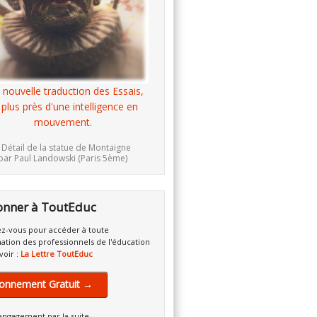
 nouvelle traduction des Essais,
 plus près d'une intelligence en
mouvement.
 Détail de la statue de Montaigne
par Paul Landowski (Paris 5ème)
onner à ToutEduc
z-vous pour accéder à toute
mation des professionnels de l'éducation
voir :
La Lettre ToutEduc
onnement Gratuit →
engagement par la suite.